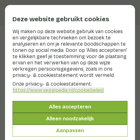
Deze website gebruikt cookies
Wij maken op deze website gebruik van cookies
en vergelijkbare technieken om bezoek te
Liita Cress
analyseren en om je relevante boodschappen te
tonen op social media. Door op 'Alles accepteren'
te klikken geef je toestemming voor de plaatsing
ervan en het verwerken van op deze wijze
Bereiden & bewaren
verkregen persoonsgegevens, zoals in ons
Bereiden
privacy- & cookiestatement wordt vermeld.
Bewaren
Onze privacy- & cookiestatement:
Knip af wat je nodig hebt en zet het plantje dan weer
https://www.veggipedia.nl
/cookiebeleid
terug in de koeling.
Liita Cress schoonmaken
Alles accepteren
Was de cress vlak voor gebruik.
Alleen noodzakelijk
Aanpassen