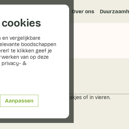
Recepten
Veggiblogs
Over ons
Duurzaamh
 cookies
 en vergelijkbare
relevante boodschappen
ren' te klikken geef je
erwerken van op deze
 privacy- &
en
t steeltje. Snijd daarna in plakjes of in vieren.
Aanpassen