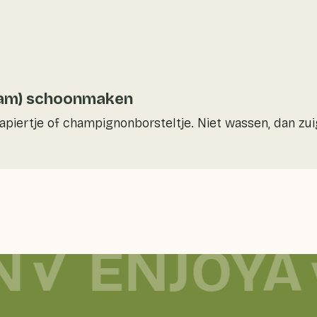
wam) schoonmaken
ertje of champignonborsteltje. Niet wassen, dan zui
N
ENJOYA