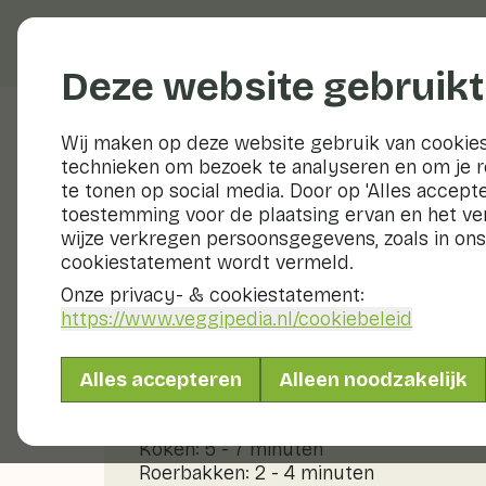
Groenten en fruit
Deze website gebruikt
Wij maken op deze website gebruik van cookies
technieken om bezoek te analyseren en om je 
Schapevoetje (Gele stekelzwam)
te tonen op social media. Door op 'Alles accepte
toestemming voor de plaatsing ervan en het v
wijze verkregen persoonsgegevens, zoals in ons
cookiestatement wordt vermeld.
Bereiden & bewar
Onze privacy- & cookiestatement:
https://www.veggipedia.nl
/cookiebeleid
Bereiden
Bewaren
Snijd een stukje van de onderkant van he
Alles accepteren
Alleen noodzakelijk
Bereidingstijden
Koken: 5 - 7 minuten
Roerbakken: 2 - 4 minuten