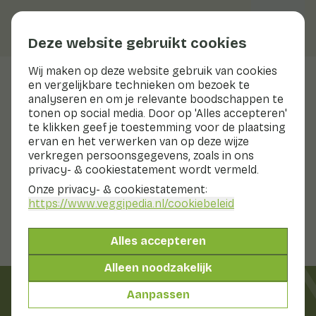
Deze website gebruikt cookies
Wij maken op deze website gebruik van cookies
en vergelijkbare technieken om bezoek te
Sechuan Button
analyseren en om je relevante boodschappen te
tonen op social media. Door op 'Alles accepteren'
te klikken geef je toestemming voor de plaatsing
ervan en het verwerken van op deze wijze
Bereiden & bewaren
verkregen persoonsgegevens, zoals in ons
Bereiden
privacy- & cookiestatement wordt vermeld.
Bewaren
Onze privacy- & cookiestatement:
Was de Sechuan Buttons vlak voor gebruik.
https://www.veggipedia.nl
/cookiebeleid
Alles accepteren
 IN SEIZOE
Alleen noodzakelijk
Aanpassen