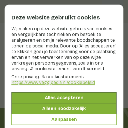
Deze website gebruikt cookies
Wij maken op deze website gebruik van cookies
en vergelijkbare technieken om bezoek te
Shiso Leaves Green
analyseren en om je relevante boodschappen te
tonen op social media. Door op 'Alles accepteren'
te klikken geef je toestemming voor de plaatsing
ervan en het verwerken van op deze wijze
Bereiden & bewaren
verkregen persoonsgegevens, zoals in ons
Bereiden
privacy- & cookiestatement wordt vermeld.
Bewaren
Onze privacy- & cookiestatement:
Was de blaadjes voor gebruik.
https://www.veggipedia.nl
/cookiebeleid
Alles accepteren
 IN SEIZOE
Alleen noodzakelijk
Aanpassen