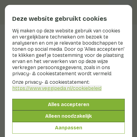
Deze website gebruikt cookies
Wij maken op deze website gebruik van cookies
en vergelijkbare technieken om bezoek te
Vene Cress
analyseren en om je relevante boodschappen te
tonen op social media. Door op 'Alles accepteren'
te klikken geef je toestemming voor de plaatsing
ervan en het verwerken van op deze wijze
Bereiden & bewaren
verkregen persoonsgegevens, zoals in ons
Bereiden
privacy- & cookiestatement wordt vermeld.
Bewaren
Onze privacy- & cookiestatement:
Knip af wat je nodig hebt en zet het plantje dan weer
https://www.veggipedia.nl
/cookiebeleid
terug in de koeling.
Vene Cress schoonmaken
Alles accepteren
Was de cress vlak voor gebruik.
Alleen noodzakelijk
Aanpassen