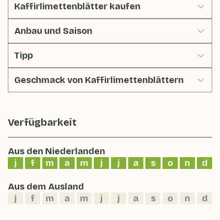
Kaffirlimettenblätter kaufen
Anbau und Saison
Tipp
Geschmack von Kaffirlimettenblättern
Verfügbarkeit
Aus den Niederlanden
j
f
m
a
m
j
j
a
s
o
n
d
Aus dem Ausland
j
f
m
a
m
j
j
a
s
o
n
d