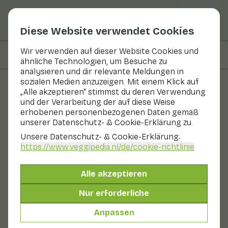
Diese Website verwendet Cookies
Wir verwenden auf dieser Website Cookies und
Auf dieser Seite
Zubereiten & Aufbewahren
ähnliche Technologien, um Besuche zu
analysieren und dir relevante Meldungen in
sozialen Medien anzuzeigen. Mit einem Klick auf
„Alle akzeptieren“ stimmst du deren Verwendung
Obst und Gemüse
und der Verarbeitung der auf diese Weise
erhobenen personenbezogenen Daten gemäß
Kaffernlimettenblätter
unserer Datenschutz- & Cookie-Erklärung zu.
Unsere Datenschutz- & Cookie-Erklärung:
In Saison
Gemüse
Kühlschrank
https://www.veggipedia.nl
/de/cookie-richtlinie
Der Geschmack von Kaffirlimettenblättern wird als
Limette und süßer Zitrus beschrieben. Die Blätter
Alle akzeptieren
wachsen als Blattpaar mit einem größeren und einem
kleineren Blatt. Das Produkt wird häufig in der
Nur erforderliche
asiatischen Küche verwendet. Das Blatt hat einen
zitronengrasähnlichen Duft. Das Blatt gilt als
Anpassen
beruhigend und soll Entzündungen lindern.
Auch genannt: