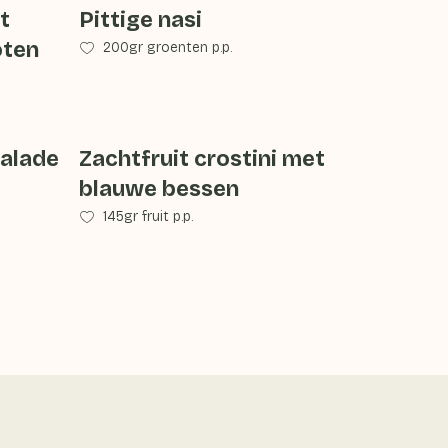
t
Pittige nasi
oten
200gr groenten p.p.
salade
Zachtfruit crostini met
blauwe bessen
145gr fruit p.p.