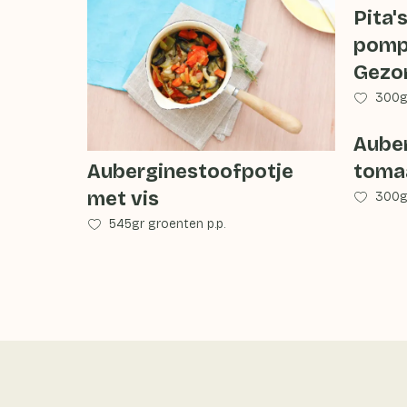
Pita'
pomp
Gezo
300gr
Aube
Auberginestoofpotje
toma
met vis
300gr
545gr groenten p.p.