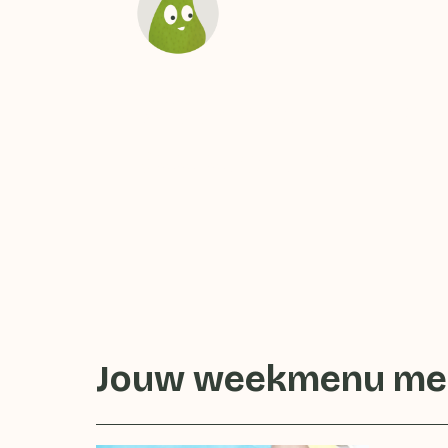
Vraag het onze dig
assistent Peertje
Jouw weekmenu met