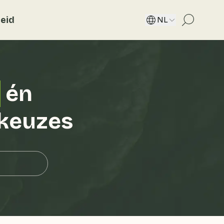
eid
NL
e
én
tkeuzes