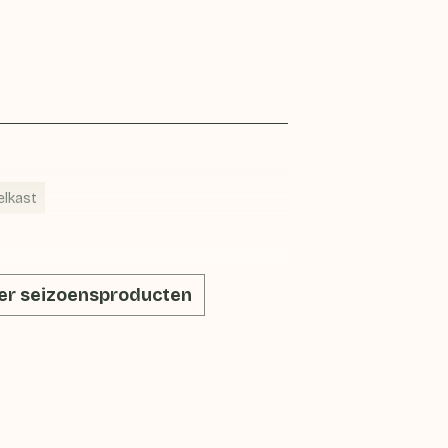
elkast
r seizoensproducten