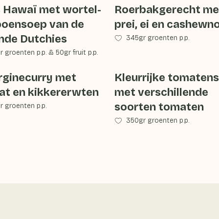
s Hawaï met wortel-
Roerbakgerecht me
oensoep van de
prei, ei en cashewn
nde Dutchies
345gr groenten p.p.
 groenten p.p.
&
50gr fruit p.p.
rginecurry met
Kleurrijke tomaten
at en kikkererwten
met verschillende
soorten tomaten
 groenten p.p.
350gr groenten p.p.