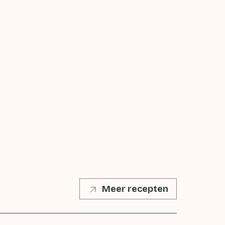
je restjes kunt maken of wil je
n?
Meer recepten