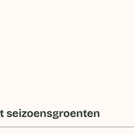
Weet jij niet wat je met 
gezondere keuzes make
itale
Stel een vraag
 seizoensgroenten