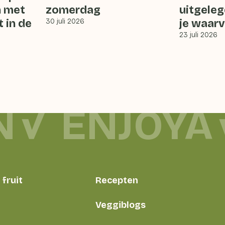
 met
zomerdag
uitgeleg
t in de
30 juli 2026
je waar
23 juli 2026
N
ENJOYA
fruit
Recepten
Veggiblogs