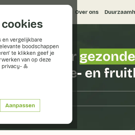
Recepten
Veggiblogs
Over ons
Duurzaamh
 cookies
 en vergelijkbare
relevante boodschappen
uw gids voor
gezond
ren' te klikken geef je
erwerken van op deze
 privacy- &
ame
groente- en frui
Aanpassen