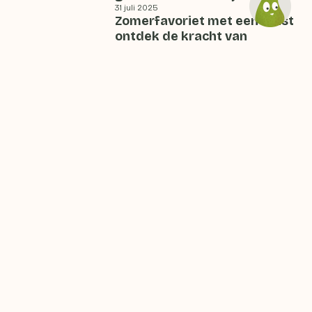
31 juli 2025
Zomerfavoriet met een twist
ontdek de kracht van
komkommer
24 juli 2025
Tijd om vergeten groenten te
herontdekken
17 juli 2025
Zo haal je het meeste uit
groenten en fruit met tips
over wassen, schillen en
vitamines
10 juli 2025
De wondere wereld van
vruchten
3 juli 2025
Uien zijn veelzijdige
smaakmakers met
bewaartalent
26 juni 2025
Laat je inspireren voor de
zomer met groenten en fruit