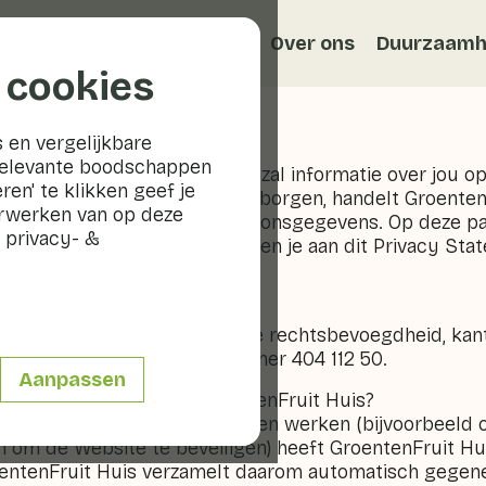
Recepten
Veggiblogs
Over ons
Duurzaamh
 cookies
ent
 en vergelijkbare
relevante boodschappen
eft veel om jouw privacy en zal informatie over jou op
ren' te klikken geef je
en. Om jouw privacy te waarborgen, handelt GroentenFr
erwerken van op deze
 de Wet bescherming persoonsgegevens. Op deze pag
 privacy- &
n GroentenFruit Huis. We raden je aan dit Privacy Sta
it Huis?
s een vereniging met volledige rechtsbevoegdheid, ka
ouis Pasteurlaan 6, KvK nummer 404 112 50.
Aanpassen
verzamelt en verwerkt GroentenFruit Huis?
edia optimaal te kunnen laten werken (bijvoorbeeld 
om de Website te beveiligen) heeft GroentenFruit Hu
oentenFruit Huis verzamelt daarom automatisch gegen