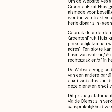
Om de Website Veggip
GroentenFruit Huis g
alsmede voor beveili
worden verstrekt voor
herleidbaar zijn (ge
Gebruik door derden
GroentenFruit Huis k
persoonlijk kunnen wo
adres). Ten slotte ka
basis van wet- en/of 
rechtszaak en/of in h
De Website Veggipedi
van een andere parti
en/of websites van de
deze diensten en/of 
Dit privacy statemen
via de Dienst zijn ve
aansprakelijkheid voo