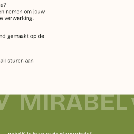
ie?
elen nemen om jouw
ge verwerking.
end gemaakt op de
ail sturen aan
MIRABEL