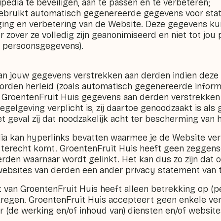
edia te beveiligen, aan te passen en te verbeteren;
ebruikt automatisch gegenereerde gegevens voor stat
ging en verbetering van de Website. Deze gegevens k
 zover ze volledig zijn geanonimiseerd en niet tot jou 
en persoonsgegevens).
an jouw gegevens verstrekken aan derden indien deze 
rden herleid (zoals automatisch gegenereerde informati
n GroentenFruit Huis gegevens aan derden verstrekken 
regelgeving verplicht is, zij daartoe genoodzaakt is als
et geval zij dat noodzakelijk acht ter bescherming van 
a kan hyperlinks bevatten waarmee je de Website ver
j terecht komt. GroentenFruit Huis heeft geen zeggen
rden waarnaar wordt gelinkt. Het kan dus zo zijn dat 
websites van derden een ander privacy statement van t
t van GroentenFruit Huis heeft alleen betrekking op (
rkregen. GroentenFruit Huis accepteert geen enkele ve
r (de werking en/of inhoud van) diensten en/of websit