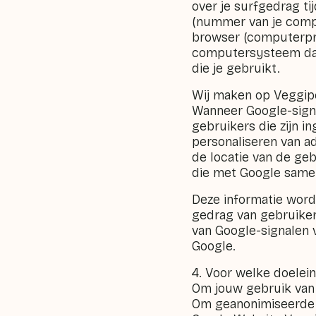
over je surfgedrag ti
(nummer van je compu
browser (computerpr
computersysteem dat 
die je gebruikt.
Wij maken op Veggipe
Wanneer Google-signa
gebruikers die zijn 
personaliseren van a
de locatie van de ge
die met Google same
Deze informatie word
gedrag van gebruiker
van Google-signalen v
Google.
4. Voor welke doelei
Om jouw gebruik van
Om geanonimiseerde s