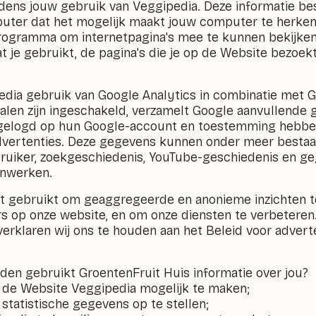
jdens jouw gebruik van Veggipedia. Deze informatie bes
ter dat het mogelijk maakt jouw computer te herkenn
ogramma om internetpagina's mee te kunnen bekijken)
je gebruikt, de pagina's die je op de Website bezoek
dia gebruik van Google Analytics in combinatie met G
len zijn ingeschakeld, verzamelt Google aanvullende
ingelogd op hun Google-account en toestemming hebb
dvertenties. Deze gegevens kunnen onder meer bestaan
bruiker, zoekgeschiedenis, YouTube-geschiedenis en g
nwerken.
t gebruikt om geaggregeerde en anonieme inzichten te
s op onze website, en om onze diensten te verbeteren
erklaren wij ons te houden aan het Beleid voor advert
nden gebruikt GroentenFruit Huis informatie over jou?
 de Website Veggipedia mogelijk te maken;
tatistische gegevens op te stellen;