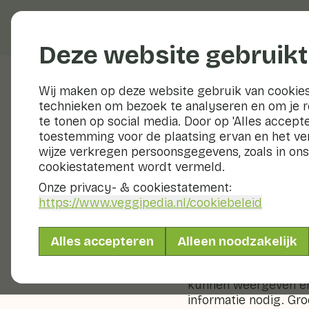
Groenten en fruit
Deze website gebruikt
Privacy Statem
Wij maken op deze website gebruik van cookies
technieken om bezoek te analyseren en om je 
GroentenFruit Huis ge
te tonen op social media. Door op 'Alles accepte
verwerken en gebruik
toestemming voor de plaatsing ervan en het v
overeenstemming met
wijze verkregen persoonsgegevens, zoals in ons
Privacy Statement va
cookiestatement wordt vermeld.
door te nemen.
Onze privacy- & cookiestatement:
1. Wie is GroentenFru
https://www.veggipedia.nl
/cookiebeleid
GroentenFruit Huis i
Zoetermeer, aan de L
Alles accepteren
Alleen noodzakelijk
2. Welke informatie 
Om de Website Veggip
kunnen weergeven en 
informatie nodig. Gr