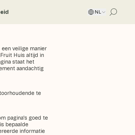
eid
NL
 een veilige manier
uit Huis altijd in
ina staat het
tement aandachtig
ntoorhoudende te
om pagina's goed te
is bepaalde
ereerde informatie