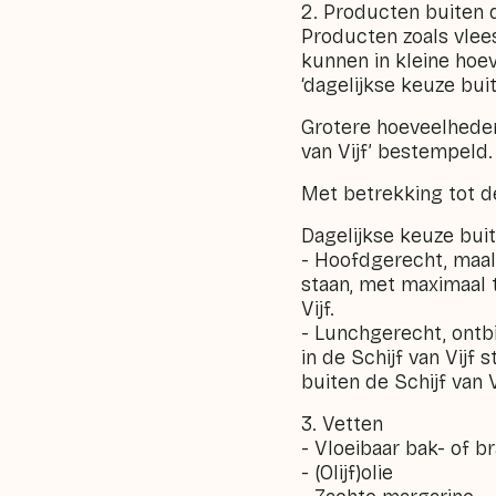
2. Producten buiten d
Producten zoals vlees
kunnen in kleine ho
‘dagelijkse keuze buit
Grotere hoeveelheden
van Vijf’ bestempeld.
Met betrekking tot de
Dagelijkse keuze buit
- Hoofdgerecht, maalti
staan, met maximaal t
Vijf.
- Lunchgerecht, ontb
in de Schijf van Vijf
buiten de Schijf van V
3. Vetten
- Vloeibaar bak- of b
- (Olijf)olie