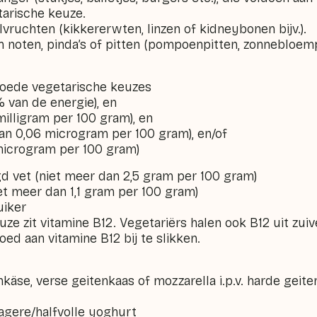
arische keuze.
lvruchten (kikkererwten, linzen of kidneybonen bijv.).
 noten, pinda’s of pitten (pompoenpitten, zonnebloemp
 goede vegetarische keuzes
 van de energie), en
milligram per 100 gram), en
dan 0,06 microgram per 100 gram), en/of
 microgram per 100 gram)
igd vet (niet meer dan 2,5 gram per 100 gram)
iet meer dan 1,1 gram per 100 gram)
uiker
uze zit vitamine B12. Vegetariërs halen ook B12 uit zuiv
ed aan vitamine B12 bij te slikken.
käse, verse geitenkaas of mozzarella i.p.v. harde geitenk
gere/halfvolle yoghurt