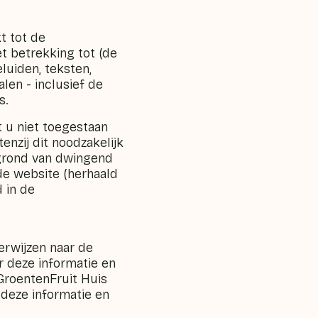
t tot de
 betrekking tot (de
luiden, teksten,
len - inclusief de
s.
t u niet toegestaan
nzij dit noodzakelijk
 grond van dwingend
 de website (herhaald
 in de
erwijzen naar de
r deze informatie en
GroentenFruit Huis
 deze informatie en