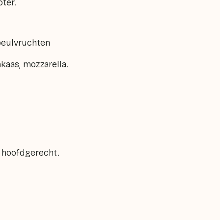
oter.
 peulvruchten
kaas, mozzarella.
r hoofdgerecht.