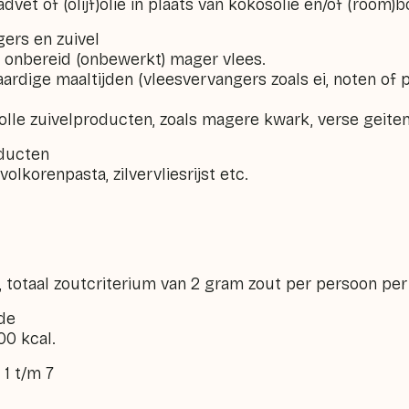
dvet of (olijf)olie in plaats van kokosolie en/of (room)b
gers en zuivel
 onbereid (onbewerkt) mager vlees.
ardige maaltijden (vleesvervangers zoals ei, noten of
olle zuivelproducten, zoals magere kwark, verse geiten
oducten
olkorenpasta, zilvervliesrijst etc.
 totaal zoutcriterium van 2 gram zout per persoon pe
de
0 kcal.
a 1 t/m 7