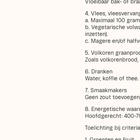
Vloeibaar bak- of braa
4. Vlees, vleesvervan
a. Maximaal 100 gram
b. Vegetarische volwa
inzetten).
c. Magere en/of halfv
5. Volkoren graanpr
Zoals volkorenbrood, v
6. Dranken
Water, koffie of thee.
7. Smaakmakers
Geen zout toevoegen,
8. Energetische waar
Hoofdgerecht: 400-70
Toelichting bij criteri
1. Groenten en fruit