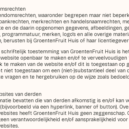
domsrechten
igendomsrechten, waaronder begrepen maar niet beperk
bankrechten, merkrechten en handelsnaamrechten, met
te en de daarin opgenomen gegevens, afbeeldingen, ge
, programmatuur, merken, logo’s en alle overige materia
, berusten bij GroentenFruit Huis of haar licentiegever
schriftelijk toestemming van GroentenFruit Huis is he
website openbaar te maken en/of te verveelvoudigen te
k te maken van de website en/of dit is toegestaan op
et niet toegestaan om een (niet-)substantieel deel van
te vragen en te hergebruiken op de wijze zoals bedoeld
bsites van derden
matie bevatten die van derden afkomstig is en/of kan v
bijvoorbeeld via een hyperlink, banner of button). Ove
ebsites heeft GroentenFruit Huis geen zeggenschap. 
een verantwoordelijkheid en/of aansprakelijkheid voor
ebsites.