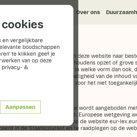
Recepten
Veggiblogs
Over ons
Duurzaamh
 cookies
 en vergelijkbare
relevante boodschappen
ren' te klikken geef je
eeft bij de totstandkoming van deze website naar bes
erwerken van op deze
eld. GroentenFruit Huis is, behoudens opzet of grove 
 privacy- &
iet aansprakelijk voor schade, in welke vorm dan ook, d
id, onvolledigheid of onrechtmatigheid van de inhoud
uit Huis is niet aansprakelijk voor het niet toegankelijk
deze website.
formatie
Aanpassen
 in enige vorm op deze website wordt aangeboden met
geen rechten worden ontleend. Europese wetgeving wo
n de EU dat te raadplegen is op de website eur-lex.eu
ceerd in de Staatscourant en te raadplegen op de web