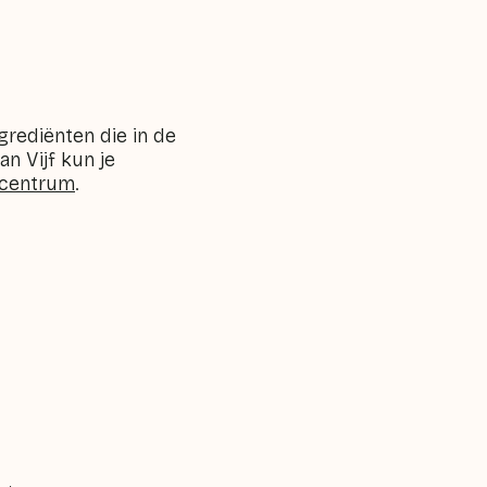
grediënten die in de
n Vijf kun je
scentrum
.