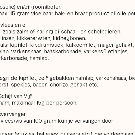
solie) en/of (room)boter.
ax. 15 gram vloeibaar bak- en braadproduct of olie pe
 vlees en ei
t, zoals zalm of haring) of schaal- en schelpdieren.
 linzen, kikkererwten, kidneybonen.
als: kipfilet, kipdrumstick, kalkoenfilet, mager gehakt
ap, varkenshaas, haaskarbonade, varkensfiletlapjes,
karbonade, hamlap.
gegrilde kipfilet, zelf gebakken hamlap, varkenshaas, b
rst, spekjes, bacon, chorizo, gehakt etc.
hijf van Vijf
 ham, maximaal 15g per persoon.
svervanger
 vlees/vis van 100 gram kun je vervangen door:
nger (stukjes, balletjes, burgers etc.), die voldoen aan