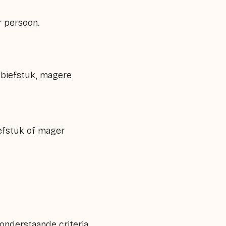
r persoon.
, biefstuk, magere
iefstuk of mager
 onderstaande criteria