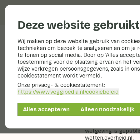
Groenten en fruit
Deze website gebruikt
Disclaimer
Wij maken op deze website gebruik van cookies
technieken om bezoek te analyseren en om je 
Aansprakelijkheid
te tonen op social media. Door op 'Alles accepte
GroentenFruit Huis h
toestemming voor de plaatsing ervan en het v
grootste zorg gehand
wijze verkregen persoonsgegevens, zoals in ons
GroentenFruit Huis, n
cookiestatement wordt vermeld.
gevolg van onjuisthe
informatie. GroentenFr
Onze privacy- & cookiestatement:
beschikbaar zijn van 
https://www.veggipedia.nl
/cookiebeleid
Geldigheid van de in
Alles accepteren
Alleen noodzakelijk
Aan informatie welke
regelgeving kunnen 
het Publicatieblad va
wetgeving is gepubli
wetten.overheid.nl.