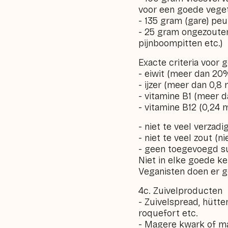
voor een goede veget
- 135 gram (gare) peu
- 25 gram ongezouten
pijnboompitten etc.)
Exacte criteria voor
- eiwit (meer dan 20%
- ijzer (meer dan 0,8 
- vitamine B1 (meer 
- vitamine B12 (0,24
- niet te veel verzad
- niet te veel zout (n
- geen toegevoegd s
Niet in elke goede ke
Veganisten doen er go
4c. Zuivelproducten
- Zuivelspread, hütten
roquefort etc.
- Magere kwark of ma