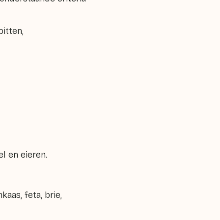
itten,
el en eieren.
aas, feta, brie,