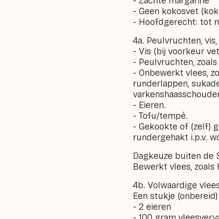
- Zachte margarine
- Geen kokosvet (koko
- Hoofdgerecht: tot m
4a. Peulvruchten, vis,
- Vis (bij voorkeur ve
- Peulvruchten, zoals
- Onbewerkt vlees, zo
runderlappen, sukadel
varkenshaasschouder
- Eieren.
- Tofu/tempé.
- Gekookte of (zelf) 
rundergehakt i.p.v. wo
Dagkeuze buiten de Sc
Bewerkt vlees, zoals
4b. Volwaardige vlee
Een stukje (onbereid)
- 2 eieren
- 100 gram vleesverva