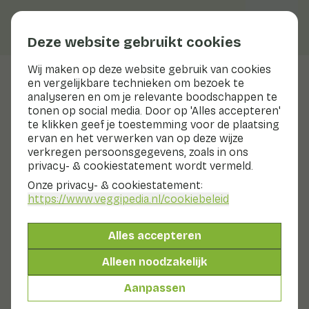
Deze website gebruikt cookies
Wij maken op deze website gebruik van cookies
Duurzaamheid
en vergelijkbare technieken om bezoek te
analyseren en om je relevante boodschappen te
Duurzaamheid speelt een steeds belangrijkere rol in
tonen op social media. Door op 'Alles accepteren'
ons dagelijks leven. Duurzaamheid betekent dat we
te klikken geef je toestemming voor de plaatsing
keuzes maken die onze planeet en samenleving op de
ervan en het verwerken van op deze wijze
lange termijn gezond en leefbaar houden. Dit omvat
verkregen persoonsgegevens, zoals in ons
zowel milieuaspecten zoals het verminderen van
privacy- & cookiestatement wordt vermeld.
vervuiling en het behouden van natuurlijke
Onze privacy- & cookiestatement:
hulpbronnen als ook sociale duurzaamheid, waarbij
https://www.veggipedia.nl
/cookiebeleid
rekening wordt gehouden met eerlijke
arbeidsomstandigheden, gelijkheid en het welzijn van
mensen wereldwijd. Veggipedia helpt consumenten
Alles accepteren
met betrouwbare informatie over groenten en fruit,
waaronder informatie over gezondheid, bewaartips,
Alleen noodzakelijk
voedselverspilling en, waar beschikbaar, de milieu-
impact.
Aanpassen