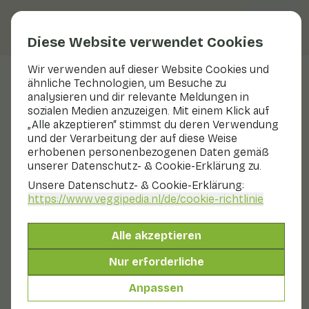
Diese Website verwendet Cookies
Wir verwenden auf dieser Website Cookies und
Rezepte
ähnliche Technologien, um Besuche zu
analysieren und dir relevante Meldungen in
sozialen Medien anzuzeigen. Mit einem Klick auf
„Alle akzeptieren“ stimmst du deren Verwendung
und der Verarbeitung der auf diese Weise
erhobenen personenbezogenen Daten gemäß
Filter
(
581
)
unserer Datenschutz- & Cookie-Erklärung zu.
Unsere Datenschutz- & Cookie-Erklärung:
581 Ergebnisse
https://www.veggipedia.nl
/de/cookie-richtlinie
Mit saisonalen Produkten
Mit Gemüse gefüllte Kartoffelschalen
Alle akzeptieren
Beilage
30 - 60 min
Nur erforderliche
Mit saisonalen Produkten
Anpassen
Kartoffelsalat mit Makrele, Blumenkohl