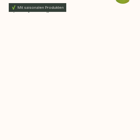
Mit saisonalen Produkten
Auberginen süß-sauer
Hauptgericht
2 Personen
10 - 20 min
Mit saisonalen Produkten
Auberginensalat
Hauptgericht
2 Personen
20 - 30 min
Mit saisonalen Produkten
Aubergineneintopf mit Fisch
Hauptgericht
2 Personen
20 - 30 min
Mit saisonalen Produkten
Auto mit Fahrer Leckerbissen mit Obst
und Gemüse
8 Personen
10 - 20 min