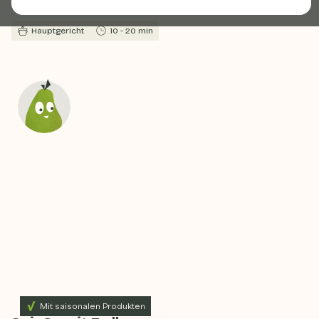
und Brokkoli von Brenda Kookt
Hauptgericht
10 - 20 min
Fragen Sie unseren digitalen Assistenten!
Sie wissen nicht, was Sie aus Ihren Resten machen
sollen, oder Sie möchten gesündere Entscheidungen
treffen?
Eine Frage stellen
Mit saisonalen Produkten