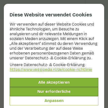
Diese Website verwendet Cookies
Wir verwenden auf dieser Website Cookies und
ähnliche Technologien, um Besuche zu
Sweet Sensation Birne
analysieren und dir relevante Meldungen in
sozialen Medien anzuzeigen. Mit einem Klick auf
Nährwerte
sweet sensation birne
„Alle akzeptieren“ stimmst du deren Verwendung
und der Verarbeitung der auf diese Weise
Unten findest du eine vollständige Übersicht aller
erhobenen personenbezogenen Daten gemäß
Nährwerte, gegebenenfalls mit unterschiedlichen
unserer Datenschutz- & Cookie-Erklärung zu.
Zubereitungsarten.
Unsere Datenschutz- & Cookie-Erklärung:
https://www.veggipedia.nl
/de/cookie-richtlinie
Birnen getrocknet
Alle akzeptieren
Birnen getrocknet eingeweicht
Nur erforderliche
Anpassen