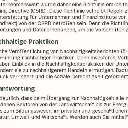
nternehmenswelt wurde daher eine Richtlinie erarbeite
ing Directive (CSRD). Diese Richtlinie schreibt Regeln z
hterstattung für Unternehmen und Finanzinstitute vor
ndirekt) von der CSRD betroffen sein. Denn die Richtlin
itungen und Datenerhebungen, um die Vorschriften zu
achhaltige Praktiken
sche Veröffentlichung von Nachhaltigkeitsberichten för
führung nachhaltiger Praktiken. Denn Investoren, Ve
ben Einblick in die Nachhaltigkeitspraktiken der Un
e, indem sie zu nachhaltigerem Handeln ermutigen. Dadu
ck verringert und die soziale Gerechtigkeit gefördert
antwortung
 deutlich, dass beim Übergang zur Nachhaltigkeit all
edenen Sektoren von der Landwirtschaft bis zur Energ
 zum Bildungswesen, im privaten und geschäftlichen 
atur, Umwelt und Wirtschaft. Werden auch Sie mithel