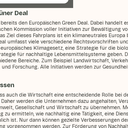
üner Deal
 bereits den Europäischen Green Deal. Dabei handelt e
schen Kommission voller Initiativen zur Bewältigung v
 Ziel dieses Fahrplans ist ein klimaneutrales Europa 
al umfasst viele verschiedene Rechtsvorschriften und
 europäisches Klimagesetz, eine Strategie für die biolo
rategie für nachhaltige Lebensmittelsysteme geben. Die
hiedene Bereiche. Zum Beispiel Landwirtschaft, Verkeh
s und Forschung. Alle Initiativen werden zur Gesundh
issen
ass auch die Wirtschaft eine entscheidende Rolle bei 
t. Daher werden die Unternehmen dazu angehalten, Ver
welt, Gesellschaft und Wirtschaft zu übernehmen. Me
g zu ermitteln, wie nachhaltig eine Tätigkeit, eine Dien
ich ist. Nur dann können gezielte Verbesserungen de
tung vorgenommen werden. Zur Förderung von Nachhalt