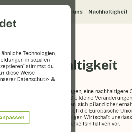
ezepte
Veggiblogs
Über uns
Nachhaltigkeit
det
ähnliche Technologien,
eldungen in sozialen
und Nachhaltigkeit
kzeptieren“ stimmst du
uf diese Weise
nserer Datenschutz- &
ir alle unseren Teil dazu beitragen, eine nachhaltigere 
bereits viel bewirken, indem Sie kleine Veränderungen
 Lebensmittelabfälle reduzieren, sich pflanzlicher ernä
ukte im Supermarkt achten. Auch die Europäische Union
Wandel hin zu einer nachhaltigen Wirtschaft unerlässl
Anpassen
 einige europäische Nachhaltigkeitsinitiativen vor.