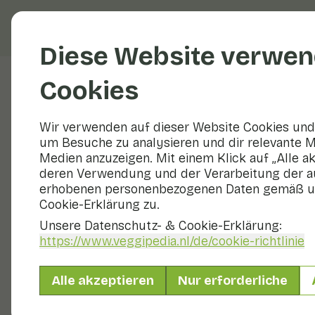
Obst und Gemüse
R
Diese Website verwen
Cookies
Veggiblogs
Wir verwenden auf dieser Website Cookies und 
um Besuche zu analysieren und dir relevante M
Europa 
Medien anzuzeigen. Mit einem Klick auf „Alle a
deren Verwendung und der Verarbeitung der a
erhobenen personenbezogenen Daten gemäß u
4 Januar 2024
Cookie-Erklärung zu.
Es ist wichtig, dass w
Unsere Datenschutz- & Cookie-Erklärung:
schaffen. Sie können 
https://www.veggipedia.nl
/de/cookie-richtlinie
vornehmen, z. B. Ihre
Etiketten Ihrer Prod
dass ein umfassender 
Alle akzeptieren
Nur erforderliche
Blog stellen wir Ihnen