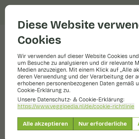
Obst und Gemüse
R
Diese Website verwen
Cookies
Veggiblogs
Wir verwenden auf dieser Website Cookies und 
um Besuche zu analysieren und dir relevante M
Was Res
Medien anzuzeigen. Mit einem Klick auf „Alle a
deren Verwendung und der Verarbeitung der a
erhobenen personenbezogenen Daten gemäß u
12 September 2024
Cookie-Erklärung zu.
Jede Woche haben wir
Unsere Datenschutz- & Cookie-Erklärung:
alte Brotscheiben ode
https://www.veggipedia.nl
/de/cookie-richtlinie
nicht viel zu sein, a
einen großen Unters
wir Ihnen Tipps, wie
Alle akzeptieren
Nur erforderliche