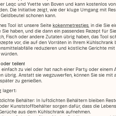
der Leqc und Yvette van Boven und kann kostenlos von
en. Die Initiative zeigt, wie der kluge Umgang mit Re
 Geldbeutel schonen kann.
hes Tool ist unsere Seite
kokenmetrestjes
, in die Sie 
Sie haben, und die dann ein passendes Rezept für Sie 
h, Fisch oder andere Zutaten übrig haben, das Tool sch
epte vor, die auf den Vorräten in Ihrem Kühlschrank 
ensmittelabfälle reduzieren und köstliche Gerichte mi
 würden.
oder teilen!
infach zu viel oder hat nach einer Party oder einem
 übrig. Anstatt sie wegzuwerfen, können Sie sie mit 
später zu genießen.
 lagert:
dichte Behälter: In luftdichten Behältern bleiben Reste
oder Kunststoffbehälter sorgen dafür, dass die Lebens
 Gerüche aus dem Kühlschrank aufnehmen.