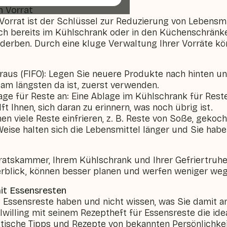
n Vorrat
 Vorrat ist der Schlüssel zur Reduzierung von Lebensmi
ich bereits im Kühlschrank oder in den Küchenschränk
derben. Durch eine kluge Verwaltung Ihrer Vorräte kö
t raus (FIFO): Legen Sie neuere Produkte nach hinten un
 am längsten da ist, zuerst verwenden.
age für Reste an: Eine Ablage im Kühlschrank für Reste
t Ihnen, sich daran zu erinnern, was noch übrig ist.
nnen viele Reste einfrieren, z. B. Reste von Soße, gek
eise halten sich die Lebensmittel länger und Sie hab
rratskammer, Ihrem Kühlschrank und Ihrer Gefriertruh
rblick, können besser planen und werfen weniger weg
it Essensresten
Essensreste haben und nicht wissen, was Sie damit an
illing mit seinem Rezeptheft für Essensreste die ide
ktische Tipps und Rezepte von bekannten Persönlichkei