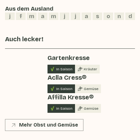
Aus dem Ausland
j
f
m
a
m
j
j
a
s
o
n
d
Auch lecker!
Gartenkresse
In Saison
Kräuter
Aclla Cress®
In Saison
Gemüse
Affilla Kresse®
In Saison
Gemüse
Mehr Obst und Gemüse