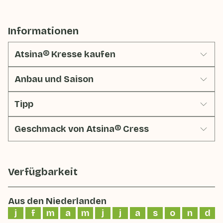
Informationen
Atsina® Kresse kaufen
Anbau und Saison
Tipp
Geschmack von Atsina® Cress
Verfügbarkeit
Aus den Niederlanden
j
f
m
a
m
j
j
a
s
o
n
d