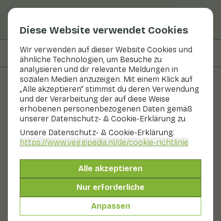
Diese Website verwendet Cookies
Wir verwenden auf dieser Website Cookies und
Auf dieser Seite
Zubereiten & Aufbewahren
ähnliche Technologien, um Besuche zu
analysieren und dir relevante Meldungen in
sozialen Medien anzuzeigen. Mit einem Klick auf
„Alle akzeptieren“ stimmst du deren Verwendung
Obst und Gemüse
und der Verarbeitung der auf diese Weise
erhobenen personenbezogenen Daten gemäß
Atsina® Kresse
unserer Datenschutz- & Cookie-Erklärung zu.
Unsere Datenschutz- & Cookie-Erklärung:
In Saison
Gemüse
Kühlschrank
https://www.veggipedia.nl
/de/cookie-richtlinie
Atsina® Cress schmeckt nach süßem Anis und Lakritze.
Atsina® Cress ist nach einem Indianerstamm in
Alle akzeptieren
Nordamerika benannt. Diese nutzten die Blätter der
Pflanze, um ein heißes Getränk zuzubereiten, das bei
Nur erforderliche
Atemwegsbeschwerden half (dafür gibt es allerdings
keine wissenschaftlichen Belege) und vor allem auch
Anpassen
herrlich süß schmeckte.
Auch genannt: