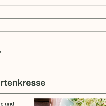
e
rtenkresse
ée und