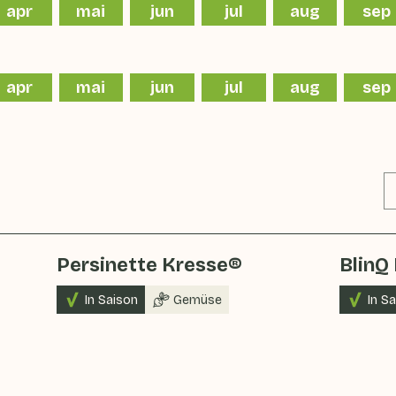
apr
mai
jun
jul
aug
sep
apr
mai
jun
jul
aug
sep
Persinette Kresse®
BlinQ
In Saison
Gemüse
In S