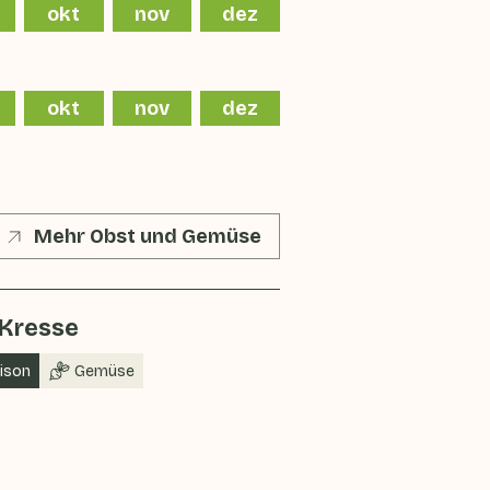
okt
nov
dez
okt
nov
dez
Mehr Obst und Gemüse
 Kresse
aison
Gemüse