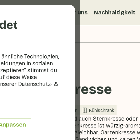
ezepte
Veggiblogs
Über uns
Nachhaltigkeit
det
ähnliche Technologien,
eldungen in sozialen
kzeptieren“ stimmst du
uf diese Weise
nserer Datenschutz- &
Gartenkresse
In Saison
Kräuter
Kühlschrank
Die Gartenkresse wird auch Sternkresse oder 
Anpassen
Geschmack der Gartenkresse ist würzig-aroma
ehesten mit Senf vergleichbar. Gartenkresse w
Oder als Garnitur auf Sandwiches und kalten 