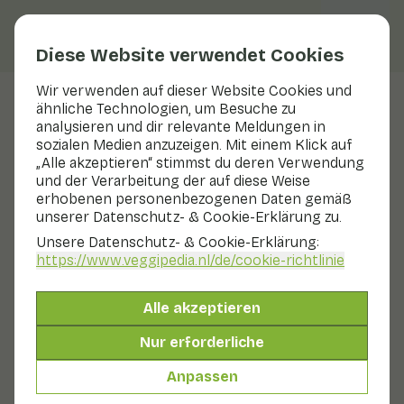
Diese Website verwendet Cookies
Wir verwenden auf dieser Website Cookies und
ähnliche Technologien, um Besuche zu
Boysenbeere
analysieren und dir relevante Meldungen in
sozialen Medien anzuzeigen. Mit einem Klick auf
Nährwerte
boysenbeere
„Alle akzeptieren“ stimmst du deren Verwendung
und der Verarbeitung der auf diese Weise
Unten findest du eine vollständige Übersicht aller
erhobenen personenbezogenen Daten gemäß
Nährwerte, gegebenenfalls mit unterschiedlichen
unserer Datenschutz- & Cookie-Erklärung zu.
Zubereitungsarten.
Unsere Datenschutz- & Cookie-Erklärung:
https://www.veggipedia.nl
/de/cookie-richtlinie
Brombeeren
Alle akzeptieren
Himbeeren
Nur erforderliche
Anpassen