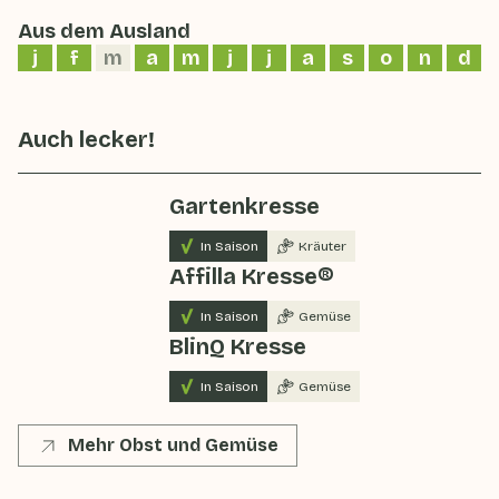
Aus dem Ausland
j
f
m
a
m
j
j
a
s
o
n
d
Auch lecker!
Gartenkresse
In Saison
Kräuter
Affilla Kresse®
In Saison
Gemüse
BlinQ Kresse
In Saison
Gemüse
Mehr Obst und Gemüse