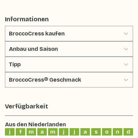
Informationen
BroccoCress kaufen
Anbau und Saison
Tipp
BroccoCress® Geschmack
Verfügbarkeit
Aus den Niederlanden
j
f
m
a
m
j
j
a
s
o
n
d