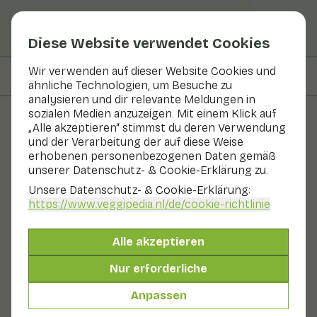
Diese Website verwendet Cookies
Wir verwenden auf dieser Website Cookies und
Auf dieser Seite
Zubereiten & Aufbewahren
ähnliche Technologien, um Besuche zu
analysieren und dir relevante Meldungen in
sozialen Medien anzuzeigen. Mit einem Klick auf
„Alle akzeptieren“ stimmst du deren Verwendung
Obst und Gemüse
und der Verarbeitung der auf diese Weise
erhobenen personenbezogenen Daten gemäß
BroccoCress®
unserer Datenschutz- & Cookie-Erklärung zu.
Unsere Datenschutz- & Cookie-Erklärung:
In Saison
Gemüse
Kühlschrank
https://www.veggipedia.nl
/de/cookie-richtlinie
BroccoCress® ist der Markenname von Koppert Cress
für eine essbare Pflanze. BroccoCress® hat einen
Alle akzeptieren
milden Brokkoligeschmack. Einige Verkoster finden ihn
auch etwas radieschenartig. Sie schmeckt
Nur erforderliche
hervorragend zu einem Käsebrot und in Salaten. Sie
eignet sich auch zum Verfeinern von Suppen und
Anpassen
Soßen.
Auch genannt: