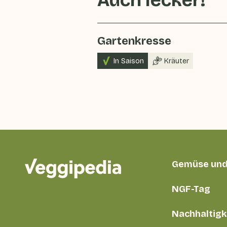
Auch lecker!
Gartenkresse
In Saison
Kräuter
Gemüse und
NGF-Tag
Nachhaltigk