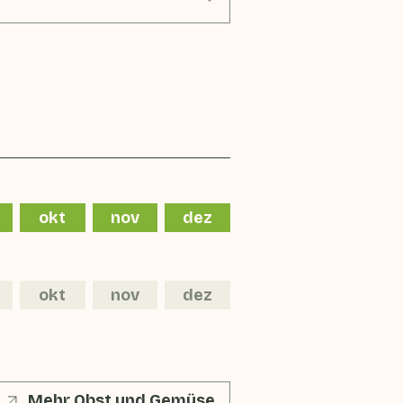
okt
nov
dez
okt
nov
dez
Mehr Obst und Gemüse