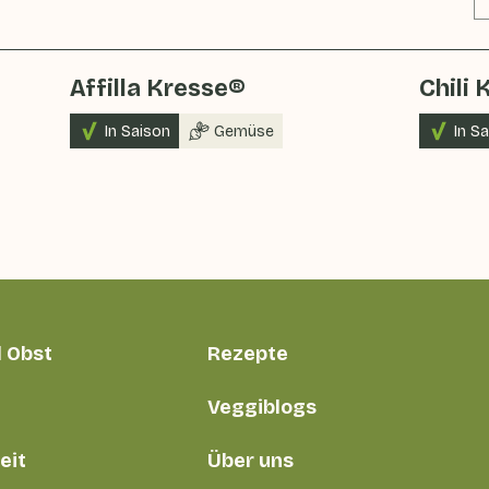
Affilla Kresse®
Chili 
In Saison
Gemüse
In S
 Obst
Rezepte
Veggiblogs
eit
Über uns