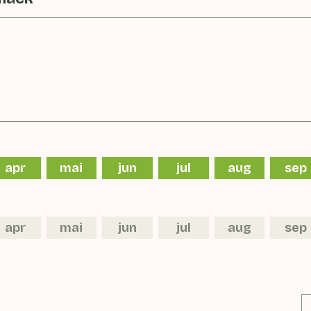
apr
mai
jun
jul
aug
sep
apr
mai
jun
jul
aug
sep