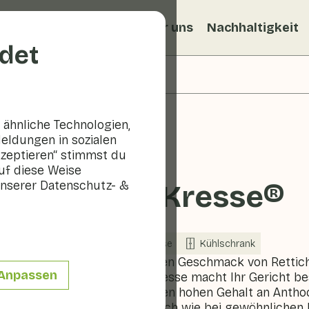
ezepte
Veggiblogs
Über uns
Nachhaltigkeit
det
ähnliche Technologien,
eldungen in sozialen
kzeptieren“ stimmst du
uf diese Weise
nserer Datenschutz- &
Sakura-Kresse®
In Saison
Gemüse
Kühlschrank
Sakura Cress® hat den Geschmack von Rettich
Anpassen
tiefrote Farbe der Kresse macht Ihr Gericht bes
Farbe wird durch einen hohen Gehalt an Antho
als hundertmal so hoch wie bei gewöhnlichen