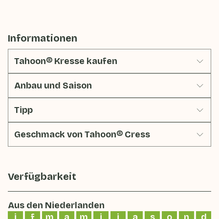
Informationen
Tahoon® Kresse kaufen
Anbau und Saison
Tipp
Geschmack von Tahoon® Cress
Verfügbarkeit
Aus den Niederlanden
j
f
m
a
m
j
j
a
s
o
n
d