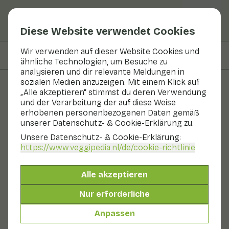
Diese Website verwendet Cookies
Wir verwenden auf dieser Website Cookies und
Auf dieser Seite
Verfügbarkeit
ähnliche Technologien, um Besuche zu
analysieren und dir relevante Meldungen in
sozialen Medien anzuzeigen. Mit einem Klick auf
„Alle akzeptieren“ stimmst du deren Verwendung
Obst und Gemüse
und der Verarbeitung der auf diese Weise
erhobenen personenbezogenen Daten gemäß
Tahoon Kresse®
unserer Datenschutz- & Cookie-Erklärung zu.
Unsere Datenschutz- & Cookie-Erklärung:
In Saison
Gemüse
Kühlschrank
https://www.veggipedia.nl
/de/cookie-richtlinie
Der Geschmack von Tahoon® Cress wird als Trüffel-,
Pilz- und Bucheckernaroma beschrieben. Der
Alle akzeptieren
Geschmack bleibt lange erhalten. Tahoon® Cress ist
der Spross eines Baumes, der im Himalaya wächst. Im
Nur erforderliche
zeitigen Frühjahr suchen die Frauen unter den Bäumen
nach den frisch gekeimten Samen dieses Baumes. Die
Anpassen
jungen Sprossen werden dann in Gerichten
verarbeitet.