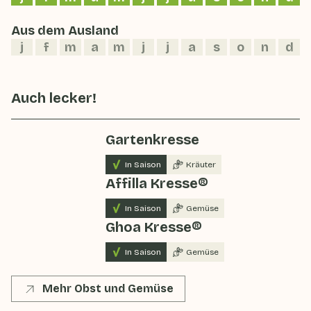
Aus dem Ausland
j
f
m
a
m
j
j
a
s
o
n
d
Auch lecker!
Gartenkresse
In Saison
Kräuter
Affilla Kresse®
In Saison
Gemüse
Ghoa Kresse®
In Saison
Gemüse
Mehr Obst und Gemüse