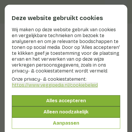
Deze website gebruikt cookies
Wij maken op deze website gebruik van cookies
en vergelijkbare technieken om bezoek te
Bimi® broccoli
analyseren en om je relevante boodschappen te
tonen op social media. Door op 'Alles accepteren'
te klikken geef je toestemming voor de plaatsing
ervan en het verwerken van op deze wijze
Bereiden & bewaren
verkregen persoonsgegevens, zoals in ons
Bereiden
privacy- & cookiestatement wordt vermeld.
Bewaren
Onze privacy- & cookiestatement:
Was de Bimi® broccoli. Snijd eventueel het
https://www.veggipedia.nl
/cookiebeleid
uitgedroogde eindje van de stengel af.
Bimi® broccoli is geheel eetbaar en hoeft niet geschild
Alles accepteren
te worden.
Alleen noodzakelijk
Bereidingstijden Bimi® broccoli
Aanpassen
Koken: ca. 4 minuten
Roerbakken: ca. 4 minuten