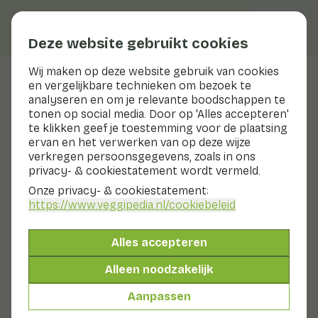
Deze website gebruikt cookies
Wij maken op deze website gebruik van cookies
en vergelijkbare technieken om bezoek te
Bladpeterselie
analyseren en om je relevante boodschappen te
tonen op social media. Door op 'Alles accepteren'
te klikken geef je toestemming voor de plaatsing
ervan en het verwerken van op deze wijze
Bereiden & bewaren
verkregen persoonsgegevens, zoals in ons
Bereiden
privacy- & cookiestatement wordt vermeld.
Bewaren
Onze privacy- & cookiestatement:
Voeg de blaadjes kort voor het serveren aan het
https://www.veggipedia.nl
/cookiebeleid
gerecht toe.
Platte of Italiaanse peterselie kun je aan warme
Alles accepteren
gerechten toevoegen. De platte peterselie behoudt
beter zijn smaak dan krulpeterselie.
Alleen noodzakelijk
Bladpeterselie schoonmaken
Aanpassen
Was de peterselie in ruim water.