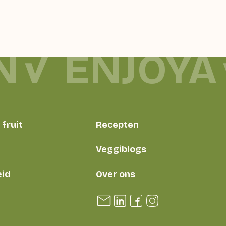
N
ENJOYA
fruit
Recepten
Veggiblogs
id
Over ons