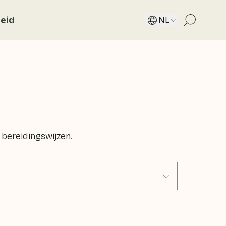
eid
NL
 bereidingswijzen.