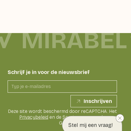
MIRABEL
Schrijf je in voor de nieuwsbrief
Inschrijven
Deze site wordt beschermd door reCAPTCHA. Het
Privacybeleid
en de
Servicevoorwaarden
van
Google zijn van toepassing
Stel mij een vraag!