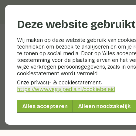
Groenten en fruit
Deze website gebruikt
Wij maken op deze website gebruik van cookies
technieken om bezoek te analyseren en om je 
Honeydew meloen
te tonen op social media. Door op 'Alles accepte
toestemming voor de plaatsing ervan en het v
Voedingswaarden
h
wijze verkregen persoonsgegevens, zoals in ons
cookiestatement wordt vermeld.
Hieronder vind je een compleet overzicht 
Onze privacy- & cookiestatement:
https://www.veggipedia.nl
/cookiebeleid
Meloen suiker-
Alles accepteren
Alleen noodzakelijk