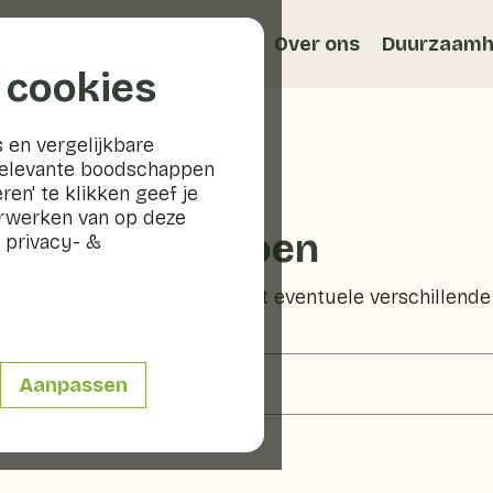
Recepten
Veggiblogs
Over ons
Duurzaamh
 cookies
 en vergelijkbare
relevante boodschappen
ren' te klikken geef je
erwerken van op deze
oneydew meloen
 privacy- &
van alle voedingswaarden, met eventuele verschillende
Aanpassen