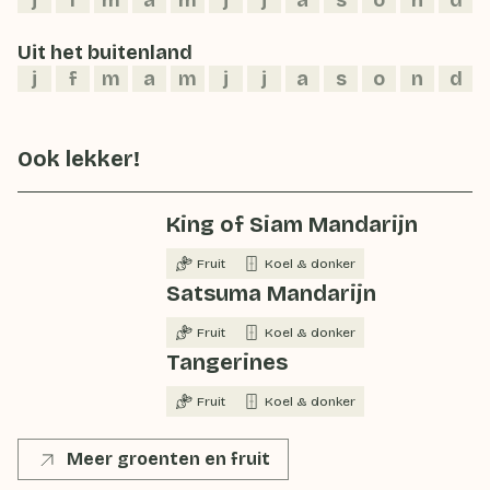
j
f
m
a
m
j
j
a
s
o
n
d
Uit het buitenland
j
f
m
a
m
j
j
a
s
o
n
d
Ook lekker!
King of Siam Mandarijn
Fruit
Koel & donker
Satsuma Mandarijn
Fruit
Koel & donker
Tangerines
Fruit
Koel & donker
Meer groenten en fruit