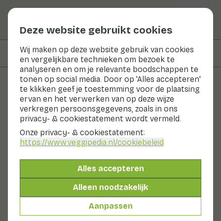
Deze website gebruikt cookies
Wij maken op deze website gebruik van cookies
Op deze pagina
Bereiden & bewaren
en vergelijkbare technieken om bezoek te
analyseren en om je relevante boodschappen te
tonen op social media. Door op 'Alles accepteren'
te klikken geef je toestemming voor de plaatsing
Groenten en fruit
ervan en het verwerken van op deze wijze
verkregen persoonsgegevens, zoals in ons
Mandarijn (Mediterrane
privacy- & cookiestatement wordt vermeld.
types)
Onze privacy- & cookiestatement:
https://www.veggipedia.nl
/cookiebeleid
Fruit
Fruitschaal
Koel & donker
De mandarijn is een citrusvrucht van de mandarijnboom,
Alles accepteren
die uit China afkomstig is. De mandarijn lijkt op een
Alleen noodzakelijk
kleine sinaasappel. Deze oranje kanjers zijn een
uitstekende bron van vitamine C en voedingsvezels.
Aanpassen
Grofweg kun je mandarijnen indelen in vier typen: de
gewone mandarijn, de mediterrane mandarijn, de