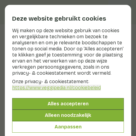
Deze website gebruikt cookies
Wij maken op deze website gebruik van cookies
en vergelijkbare technieken om bezoek te
Veggiblogs
analyseren en om je relevante boodschappen te
tonen op social media. Door op 'Alles accepteren'
Eetbui? Eet bittere groene
te klikken geef je toestemming voor de plaatsing
groenten!
ervan en het verwerken van op deze wijze
verkregen persoonsgegevens, zoals in ons
privacy- & cookiestatement wordt vermeld.
5 november 2018
Onze privacy- & cookiestatement:
Heb jij ook wel eens last van (vr)eetbuien? Dan hebben
https://www.veggipedia.nl
/cookiebeleid
wij een tip voor je: eet iets met een bittere smaak. Uit
wetenschappelijk onderzoek blijkt namelijk dat bittere
smaakreceptoren de entero-endocriene cellen
Alles accepteren
prikkelen. Dat zijn cellen die zich in de wand van je maag-
Alleen noodzakelijk
darmstelsel bevinden en hormonen afscheiden. Als je
die cellen stimuleert door iets bitters te eten, worden
Aanpassen
bepaalde hormonen die je hongergevoel beïnvloeden
gereguleerd. Je zit dan dus sneller vol en stilt je