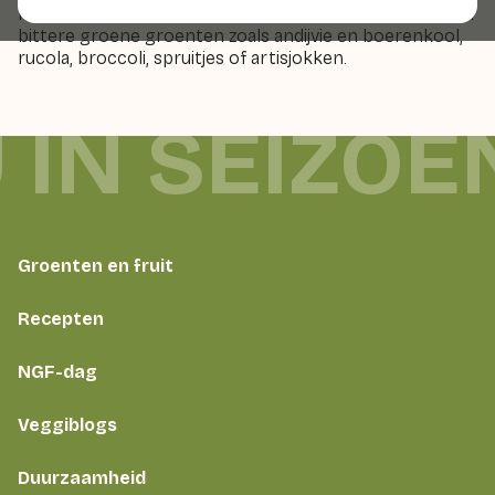
hongergevoel. Voel je dus een eetbui opkomen, eet dan
bittere groene groenten zoals andijvie en boerenkool,
rucola, broccoli, spruitjes of artisjokken.
 IN SEIZOE
Groenten en fruit
Recepten
NGF-dag
Veggiblogs
Duurzaamheid