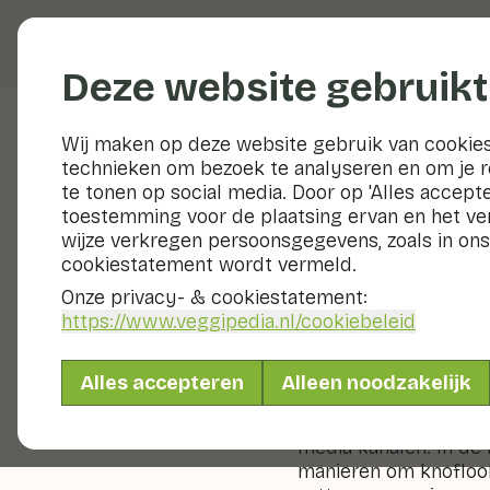
Groenten en fruit
Deze website gebruikt
Wij maken op deze website gebruik van cookies
technieken om bezoek te analyseren en om je 
Veggiblogs
te tonen op social media. Door op 'Alles accepte
toestemming voor de plaatsing ervan en het v
#Garlick
wijze verkregen persoonsgegevens, zoals in ons
cookiestatement wordt vermeld.
het bes
Onze privacy- & cookiestatement:
https://www.veggipedia.nl
/cookiebeleid
21 april 2022
Alles accepteren
Alleen noodzakelijk
Knoflook pellen is ni
Misschien is er daar
media kanalen. In de 
manieren om knoflook