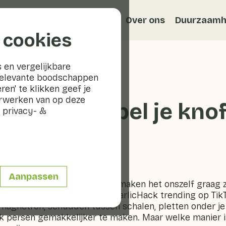
Recepten
Veggiblogs
Over ons
Duurzaamh
 cookies
 en vergelijkbare
relevante boodschappen
ren' te klikken geef je
erwerken van op deze
Hack: Hoe pel je kno
 privacy- &
te?
Aanpassen
et het leukste klusje, dus we maken het onszelf graag 
om regelmatig een nieuwe #GarlicHack trending op TikT
magnetron, schudden tussen schalen, pletten onder je 
 persen gemakkelijker te maken. Maar welke manier is