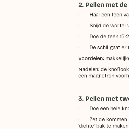
2. Pellen met d
· Haal een teen van
· Snijd de wortel v
· Doe de teen 15-2
· De schil gaat er n
Voordelen:
makkelijk
Nadelen:
de knoflook 
een magnetron voor
3. Pellen met tw
· Doe een hele knof
· Zet de kommen teg
‘dichte’ bak te maken