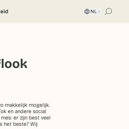
eid
NL
flook
zo makkelijk mogelijk.
ok en andere social
mes: er zijn best veel
 het beste? Wij