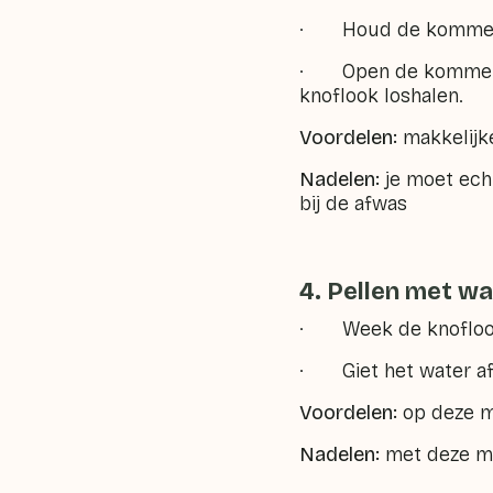
· Houd de kommen g
· Open de kommen. J
knoflook loshalen.
Voordelen:
makkelijke
Nadelen:
je moet echt
bij de afwas
4. Pellen met wa
· Week de knoflook 
· Giet het water af.
Voordelen:
op deze ma
Nadelen:
met deze me