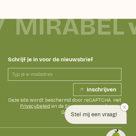
MIRABEL
Schrijf je in voor de nieuwsbrief
Inschrijven
Deze site wordt beschermd door reCAPTCHA. Het
Privacybeleid
en de
Servicevoorwaarden
van
Google zijn van toepassing
Stel mij een vraag!