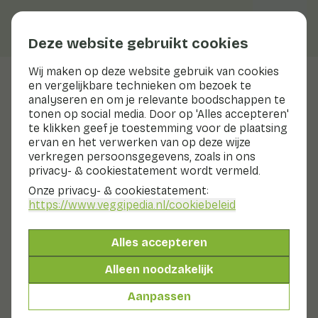
Deze website gebruikt cookies
Wij maken op deze website gebruik van cookies
en vergelijkbare technieken om bezoek te
Veggiblogs
analyseren en om je relevante boodschappen te
tonen op social media. Door op 'Alles accepteren'
Hoeveel gram rauwe groente
te klikken geef je toestemming voor de plaatsing
staat gelijk aan 250 gram op
ervan en het verwerken van op deze wijze
verkregen persoonsgegevens, zoals in ons
je bord?
privacy- & cookiestatement wordt vermeld.
Onze privacy- & cookiestatement:
5 november 2020
https://www.veggipedia.nl
/cookiebeleid
Best kans dat je weet dat je 250 gram groente per dag
moet eten volgens het Voedingscentrum. Maar wist je
Alles accepteren
ook dat de hoeveelheid groente afneemt als je het bakt
of kookt? Dit bekent dat je méer dan 250 gram rauwe
Alleen noodzakelijk
groente per persoon moet rekenen om 250 gram op je
bord de krijgen. Maar hoeveel meer moet je dan
Aanpassen
rekenen? Daar hebben wij een handig lijstje voor