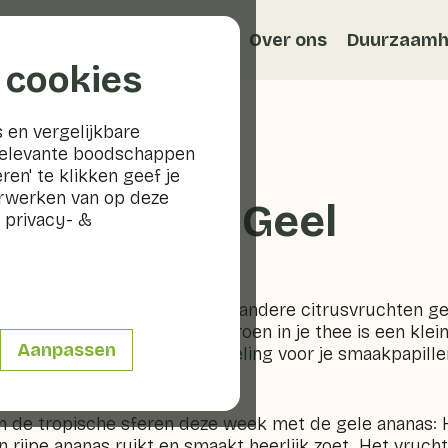
Recepten
Veggiblogs
Over ons
Duurzaamh
 cookies
 en vergelijkbare
relevante boodschappen
ren' te klikken geef je
erwerken van op deze
an de Week: Geel
 privacy- &
or Geel! Met een citroen en andere citrusvruchten ge
citroenschil of een stukje citroen in je thee is een kle
Aanpassen
tie fruit en bovendien een streling voor je smaakpapille
in de tropische sferen deze week met de gele ananas:
n rijpe ananas ruikt en smaakt heerlijk zoet. Het vrucht