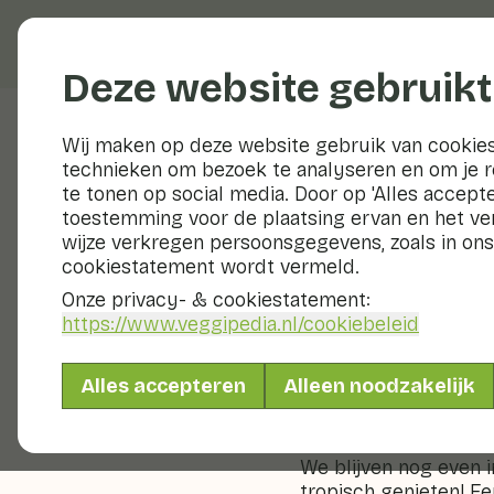
Groenten en fruit
Deze website gebruikt
Wij maken op deze website gebruik van cookies
technieken om bezoek te analyseren en om je 
Veggiblogs
te tonen op social media. Door op 'Alles accepte
toestemming voor de plaatsing ervan en het v
Kleur v
wijze verkregen persoonsgegevens, zoals in ons
cookiestatement wordt vermeld.
9 september 2018
Onze privacy- & cookiestatement:
https://www.veggipedia.nl
/cookiebeleid
Deze week gaan we vo
gerecht. Een vleugje 
Alles accepteren
Alleen noodzakelijk
van je dagelijkse por
We blijven nog even 
tropisch genieten! Ee