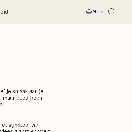
eid
NL
ef je smaak aan je
in, maar goed begin
n!
 Het symbool van
vlees glanst en voelt