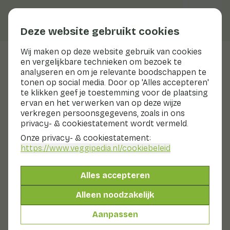
Deze website gebruikt cookies
Wij maken op deze website gebruik van cookies
en vergelijkbare technieken om bezoek te
Veggiblogs
analyseren en om je relevante boodschappen te
tonen op social media. Door op 'Alles accepteren'
Makkelijk gezonde en
te klikken geef je toestemming voor de plaatsing
kleurrijke boodschappen
ervan en het verwerken van op deze wijze
verkregen persoonsgegevens, zoals in ons
doen
privacy- & cookiestatement wordt vermeld.
Onze privacy- & cookiestatement:
3 juni 2019
https://www.veggipedia.nl
/cookiebeleid
We hebben het allemaal druk en boodschappen doen
we vaak snel tussendoor. Als je een gezonde gerecht
Alles accepteren
op tafel wilt zetten, wordt dat soms best lastig. Dan
ben je eerder geneigd om kant-en-klaar maaltijden,
Alleen noodzakelijk
fastfood of snacks in te slaan. Dat is eigenlijk helemaal
niet nodig want een gezonde maaltijd kopen is niet zo
Aanpassen
moeilijk als het lijkt. Het is vaak een kwestie van