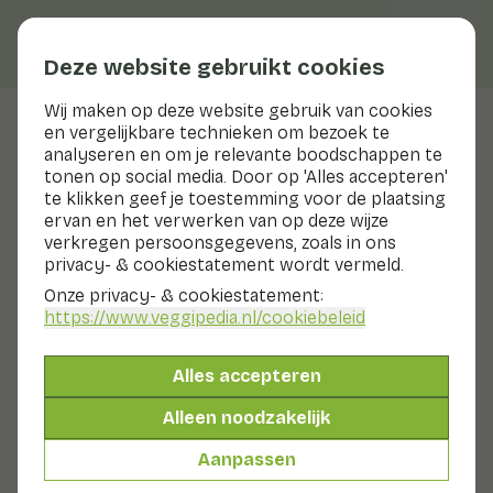
Deze website gebruikt cookies
Wij maken op deze website gebruik van cookies
en vergelijkbare technieken om bezoek te
Veggiblogs
analyseren en om je relevante boodschappen te
tonen op social media. Door op 'Alles accepteren'
Met eetwissels kleine stapjes
te klikken geef je toestemming voor de plaatsing
naar meer groenten en fruit
ervan en het verwerken van op deze wijze
verkregen persoonsgegevens, zoals in ons
privacy- & cookiestatement wordt vermeld.
4 januari 2021
Onze privacy- & cookiestatement:
We zijn weer aanbeland bij een nieuw jaar. Heb jij goede
https://www.veggipedia.nl
/cookiebeleid
voornemens? Wij wel. Wij gaan van start met de
eetwissels van het Voedingscentrum. Wij horen je al
denken: "Pff, weer die goede voornemens, dat houd je
Alles accepteren
toch niet vol". Maar de eetwissels van het
Alleen noodzakelijk
Voedingscentrum juist wel!
Aanpassen
Kleine stapjes