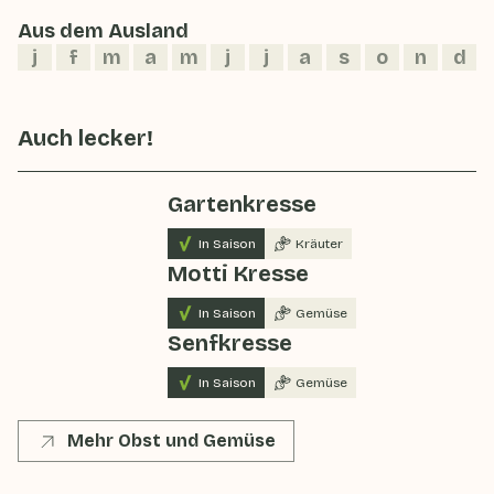
Aus dem Ausland
j
f
m
a
m
j
j
a
s
o
n
d
Auch lecker!
Gartenkresse
In Saison
Kräuter
Motti Kresse
In Saison
Gemüse
Senfkresse
In Saison
Gemüse
Mehr Obst und Gemüse