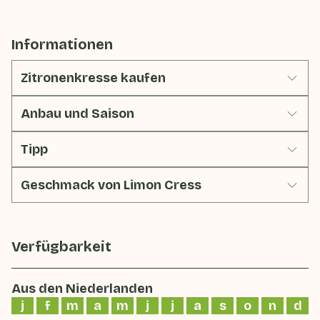
Informationen
Zitronenkresse kaufen
Anbau und Saison
Tipp
Geschmack von Limon Cress
Verfügbarkeit
Aus den Niederlanden
j
f
m
a
m
j
j
a
s
o
n
d