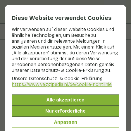
Diese Website verwendet Cookies
Wir verwenden auf dieser Website Cookies und
Auf dieser Seite
Zubereiten & Aufbewahren
ähnliche Technologien, um Besuche zu
analysieren und dir relevante Meldungen in
sozialen Medien anzuzeigen. Mit einem Klick auf
„Alle akzeptieren“ stimmst du deren Verwendung
Obst und Gemüse
und der Verarbeitung der auf diese Weise
erhobenen personenbezogenen Daten gemäß
Limonenkresse
unserer Datenschutz- & Cookie-Erklärung zu.
Unsere Datenschutz- & Cookie-Erklärung:
In Saison
Gemüse
Kühlschrank
https://www.veggipedia.nl
/de/cookie-richtlinie
Limon Cress hat einen schönen Limonenduft und
Limonengeschmack. Für den Kenner sind auch Noten
Alle akzeptieren
von Anis zu erkennen.
Auch genannt:
Nur erforderliche
Kresse
Mikro-Gemüse
Limonenkresse
Anpassen