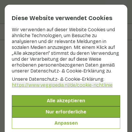
Diese Website verwendet Cookies
Wir verwenden auf dieser Website Cookies und
Auf dieser Seite
Informationen
ähnliche Technologien, um Besuche zu
analysieren und dir relevante Meldungen in
sozialen Medien anzuzeigen. Mit einem Klick auf
„Alle akzeptieren“ stimmst du deren Verwendung
Obst und Gemüse
und der Verarbeitung der auf diese Weise
erhobenen personenbezogenen Daten gemäß
Marjolein
unserer Datenschutz- & Cookie-Erklärung zu.
Unsere Datenschutz- & Cookie-Erklärung:
Kräuter
Kühlschrank
https://www.veggipedia.nl
/de/cookie-richtlinie
Majoran, auch Echter Majoran oder Majoran genannt,
ist ein Kraut, das häufig für die Zubereitung von Wurst
Alle akzeptieren
verwendet wird. Deshalb wird es auch Wurstkraut
genannt. Er hat ein intensives Aroma, das an Oregano
Nur erforderliche
erinnert, ist aber etwas süßer und milder im
Geschmack. Das Kraut ist traditionell Teil der
Anpassen
Kräutermischung der Provence.
Auch genannt: