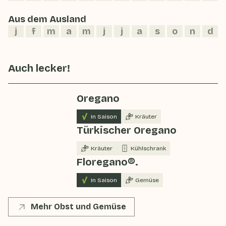
Aus dem Ausland
j
f
m
a
m
j
j
a
s
o
n
d
Auch lecker!
Oregano
In Saison
Kräuter
Türkischer Oregano
Kräuter
Kühlschrank
Floregano®.
In Saison
Gemüse
Mehr Obst und Gemüse