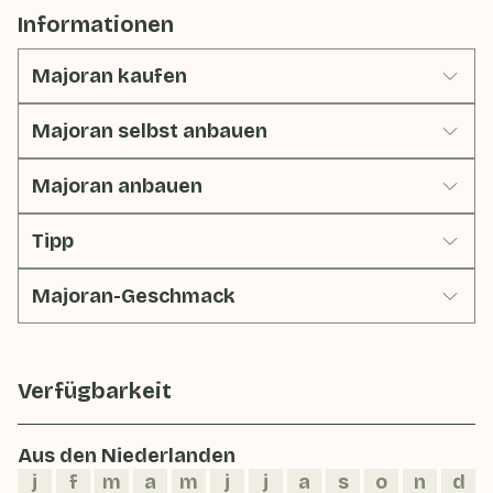
Informationen
Majoran kaufen
Majoran selbst anbauen
Majoran anbauen
Tipp
Majoran-Geschmack
Verfügbarkeit
Aus den Niederlanden
j
f
m
a
m
j
j
a
s
o
n
d