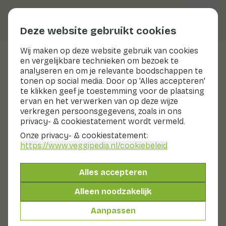
Deze website gebruikt cookies
Wij maken op deze website gebruik van cookies
en vergelijkbare technieken om bezoek te
Appel
analyseren en om je relevante boodschappen te
tonen op social media. Door op 'Alles accepteren'
Voedingswaarden
appel
te klikken geef je toestemming voor de plaatsing
ervan en het verwerken van op deze wijze
Hieronder vind je een compleet overzicht van alle
verkregen persoonsgegevens, zoals in ons
voedingswaarden, met eventuele verschillende
privacy- & cookiestatement wordt vermeld.
bereidingswijzen.
Onze privacy- & cookiestatement:
https://www.veggipedia.nl
/cookiebeleid
Appel zonder schil gem
Alles accepteren
Appeltjes gedroogd
Alleen noodzakelijk
Appel met schil gem
Aanpassen