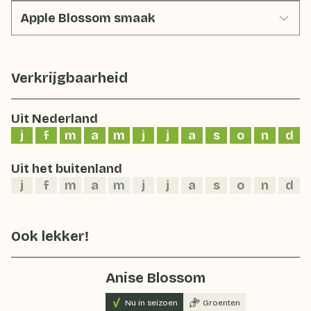
Apple Blossom smaak
Verkrijgbaarheid
Uit Nederland
j
f
m
a
m
j
j
a
s
o
n
d
Uit het buitenland
j
f
m
a
m
j
j
a
s
o
n
d
Ook lekker!
Anise Blossom
Nu in seizoen
Groenten