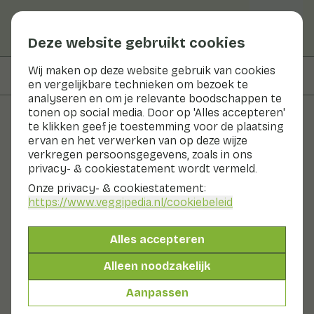
Deze website gebruikt cookies
Wij maken op deze website gebruik van cookies
Op deze pagina
Informatie
en vergelijkbare technieken om bezoek te
analyseren en om je relevante boodschappen te
tonen op social media. Door op 'Alles accepteren'
te klikken geef je toestemming voor de plaatsing
Groenten en fruit
ervan en het verwerken van op deze wijze
verkregen persoonsgegevens, zoals in ons
Apple Blossom
privacy- & cookiestatement wordt vermeld.
Onze privacy- & cookiestatement:
Nu in seizoen
Groenten
Koelkast
https://www.veggipedia.nl
/cookiebeleid
Apple Blossom is een decoratief hartvormig bloemetje
met de friszure smaak van groene appels. Apple
Alles accepteren
Blossom past goed in desserts of in cocktails. In
combinatie met gerookte vis of schaal- en schelpdieren
Alleen noodzakelijk
is het ook aanrader.
Ook wel genoemd:
Aanpassen
bloem
eetbare bloem
apple blossom