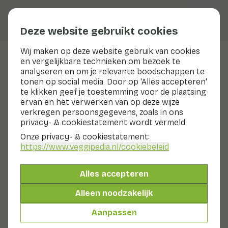
Deze website gebruikt cookies
Wij maken op deze website gebruik van cookies
en vergelijkbare technieken om bezoek te
Doperwten
analyseren en om je relevante boodschappen te
tonen op social media. Door op 'Alles accepteren'
Voedingswaarden
doperwten
te klikken geef je toestemming voor de plaatsing
ervan en het verwerken van op deze wijze
Hieronder vind je een compleet overzicht van alle
verkregen persoonsgegevens, zoals in ons
voedingswaarden, met eventuele verschillende
privacy- & cookiestatement wordt vermeld.
bereidingswijzen.
Onze privacy- & cookiestatement:
https://www.veggipedia.nl
/cookiebeleid
Doperwten rauw
Alles accepteren
Doperwten middelfijn blik/glas
Alleen noodzakelijk
Doperwten zeer fijn/extra fijn blik/glas
Aanpassen