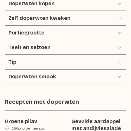
Doperwten kopen
Zelf doperwten kweken
Portiegrootte
Teelt en seizoen
Tip
Doperwten smaak
Recepten met
doperwten
Groene pilav
Gevulde aardappel
met andijviesalade
250gr groenten p.p.