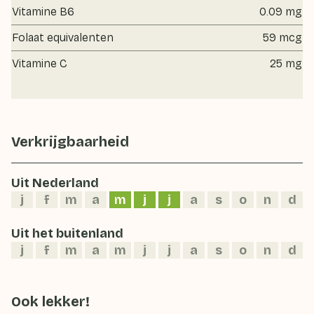
Vitamine B6
0.09 mg
Folaat equivalenten
59 mcg
Vitamine C
25 mg
Verkrijgbaarheid
Uit Nederland
j
f
m
a
m
j
j
a
s
o
n
d
Uit het buitenland
j
f
m
a
m
j
j
a
s
o
n
d
Ook lekker!