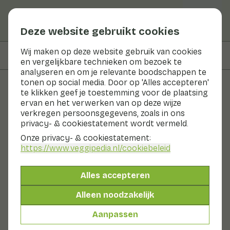
Deze website gebruikt cookies
Wij maken op deze website gebruik van cookies
Op deze pagina
Recepten met
en vergelijkbare technieken om bezoek te
analyseren en om je relevante boodschappen te
tonen op social media. Door op 'Alles accepteren'
te klikken geef je toestemming voor de plaatsing
Groenten en fruit
ervan en het verwerken van op deze wijze
verkregen persoonsgegevens, zoals in ons
Doperwten
privacy- & cookiestatement wordt vermeld.
Onze privacy- & cookiestatement:
Groenten
Koelkast
https://www.veggipedia.nl
/cookiebeleid
Doperwten zijn peulvruchten. Ze groeien met zo'n 10
stuks tegelijk in een peul. Verse doperwten worden
Alles accepteren
onrijp geoogst. De suiker in de erwt is dan nog niet
omgezet in zetmeel, hierdoor smaken ze lekker zoet.
Alleen noodzakelijk
Dit is ook de reden dat ze tot groenten worden
gerekend. Plantkundig is de doperwt dus een
Aanpassen
peulvrucht, maar voedingskundig niet.