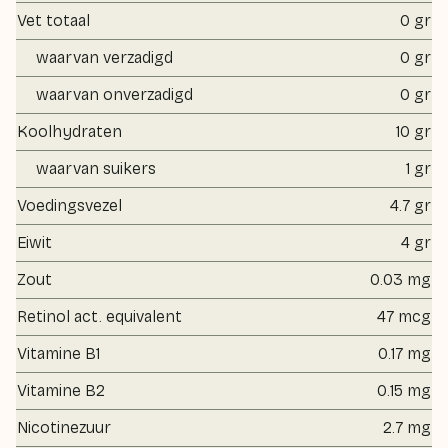
Vet totaal
0 gr
waarvan verzadigd
0 gr
waarvan onverzadigd
0 gr
Koolhydraten
10 gr
waarvan suikers
1 gr
Voedingsvezel
4.7 gr
Eiwit
4 gr
Zout
0.03 mg
Retinol act. equivalent
47 mcg
Vitamine B1
0.17 mg
Vitamine B2
0.15 mg
Nicotinezuur
2.7 mg