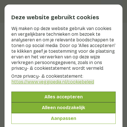
Deze website gebruikt cookies
Wij maken op deze website gebruik van cookies
en vergelijkbare technieken om bezoek te
Gele ui
analyseren en om je relevante boodschappen te
tonen op social media. Door op 'Alles accepteren'
Voedingswaarden
gele ui
te klikken geef je toestemming voor de plaatsing
ervan en het verwerken van op deze wijze
Hieronder vind je een compleet overzicht van alle
verkregen persoonsgegevens, zoals in ons
voedingswaarden, met eventuele verschillende
privacy- & cookiestatement wordt vermeld.
bereidingswijzen.
Onze privacy- & cookiestatement:
https://www.veggipedia.nl
/cookiebeleid
Ui rauw
Alles accepteren
Ui gekookt
Alleen noodzakelijk
Aanpassen