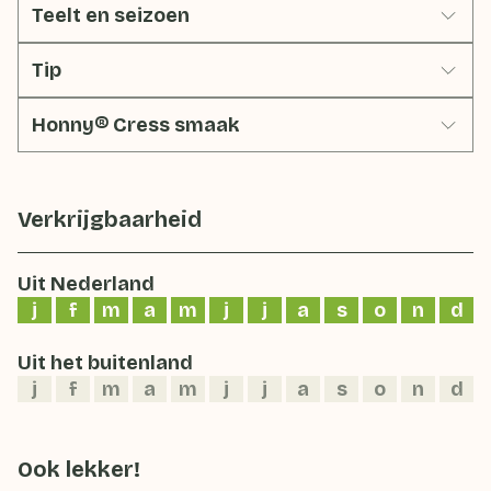
Teelt en seizoen
Tip
Honny® Cress smaak
Verkrijgbaarheid
Uit Nederland
j
f
m
a
m
j
j
a
s
o
n
d
Uit het buitenland
j
f
m
a
m
j
j
a
s
o
n
d
Ook lekker!