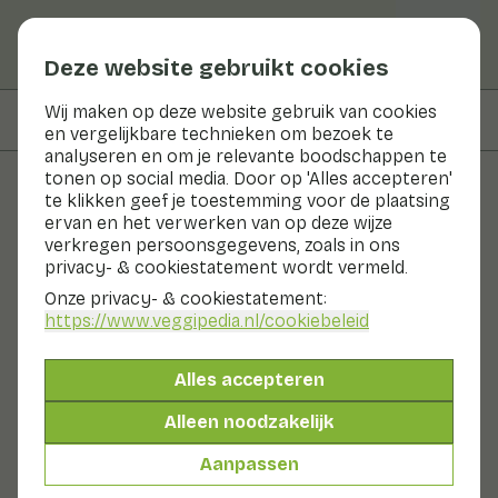
Deze website gebruikt cookies
Wij maken op deze website gebruik van cookies
Op deze pagina
Bereiden & bewaren
en vergelijkbare technieken om bezoek te
analyseren en om je relevante boodschappen te
tonen op social media. Door op 'Alles accepteren'
te klikken geef je toestemming voor de plaatsing
Groenten en fruit
ervan en het verwerken van op deze wijze
verkregen persoonsgegevens, zoals in ons
Honny® cress
privacy- & cookiestatement wordt vermeld.
Onze privacy- & cookiestatement:
Nu in seizoen
Groenten
Koelkast
https://www.veggipedia.nl
/cookiebeleid
Honny® Cress is een honingzoete Cress. De blaadjes
hebben een smaak die zuiver in de mond blijft hangen.
Alles accepteren
Honny® Cress is een van oorsprong Zuid-Amerikaanse
plant, die al ver voor de conquistadores werd gebruikt
Alleen noodzakelijk
als natuurlijke zoetstof. Het is in de USA en vooral Japan
een belangrijke natuurlijke vervanger voor suiker.
Aanpassen
Ook wel genoemd: