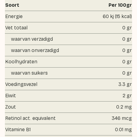
Soort
Per 100gr
Energie
60 kj (15 kcal)
Vet totaal
0 gr
waarvan verzadigd
0 gr
waarvan onverzadigd
0 gr
Koolhydraten
0 gr
waarvan suikers
0 gr
Voedingsvezel
3.3 gr
Eiwit
2 gr
Zout
0.2 mg
Retinol act. equivalent
346 mcg
Vitamine B1
0.01 mg