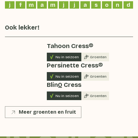
j
f
m
a
m
j
j
a
s
o
n
d
Ook lekker!
Tahoon Cress®
Nu in seizoen
Groenten
Persinette Cress®
Nu in seizoen
Groenten
BlinQ Cress
Nu in seizoen
Groenten
Meer groenten en fruit