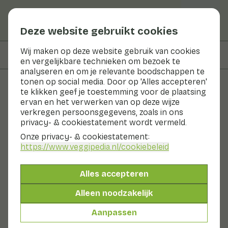
Deze website gebruikt cookies
Wij maken op deze website gebruik van cookies
Op deze pagina
Recepten met
en vergelijkbare technieken om bezoek te
analyseren en om je relevante boodschappen te
tonen op social media. Door op 'Alles accepteren'
te klikken geef je toestemming voor de plaatsing
Groenten en fruit
ervan en het verwerken van op deze wijze
verkregen persoonsgegevens, zoals in ons
Tuinkers
privacy- & cookiestatement wordt vermeld.
Onze privacy- & cookiestatement:
Nu in seizoen
Kruiden
Koelkast
https://www.veggipedia.nl
/cookiebeleid
Tuinkers wordt ook wel sterrenkers of bitterkers
genoemd. De smaak van tuinkers is pittig-aromatisch.
Alles accepteren
De smaak lijkt nog het meest op die van mosterd.
Tuinkers wordt rauw gebruikt in salades. Of als
Alleen noodzakelijk
garnering van broodjes en koude voorgerechten. De
plant verliest zijn smaak als hij wordt gedroogd.
Aanpassen
Tuinkers kan daarom alleen vers gegeten worden. Je
kunt tuinkers het beste in de koelkast bewaren.