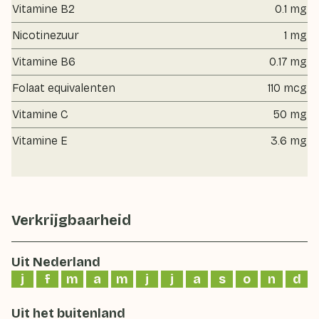
Vitamine B2
0.1 mg
Nicotinezuur
1 mg
Vitamine B6
0.17 mg
Folaat equivalenten
110 mcg
Vitamine C
50 mg
Vitamine E
3.6 mg
Verkrijgbaarheid
Uit Nederland
j
f
m
a
m
j
j
a
s
o
n
d
Uit het buitenland