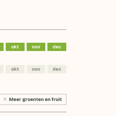
okt
nov
dec
okt
nov
dec
Meer groenten en fruit