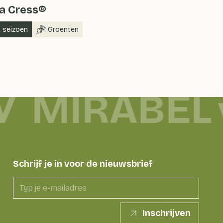
a Cress®
n seizoen
Groenten
MIRABEL
Schrijf je in voor de nieuwsbrief
Inschrijven