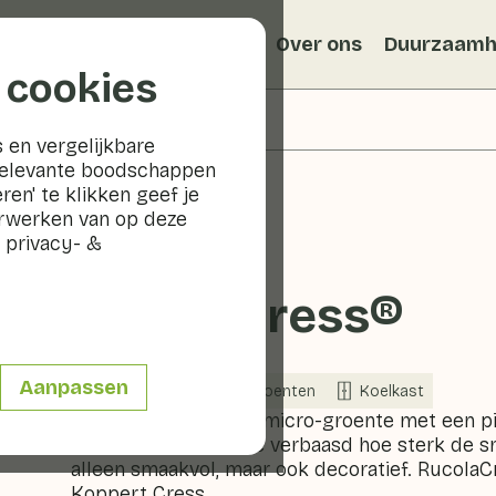
Recepten
Veggiblogs
Over ons
Duurzaamh
 cookies
 en vergelijkbare
relevante boodschappen
ren' te klikken geef je
erwerken van op deze
 privacy- &
RucolaCress®
Aanpassen
Nu in seizoen
Groenten
Koelkast
RucolaCress® is een micro-groente met een pi
blaadje proeft, ben je verbaasd hoe sterk de s
alleen smaakvol, maar ook decoratief. Rucola
Koppert Cress.