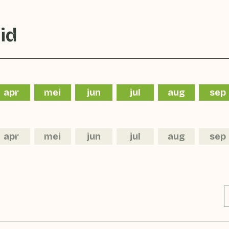
id
apr
mei
jun
jul
aug
sep
apr
mei
jun
jul
aug
sep