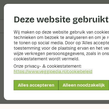
Groenten en fruit
Deze website gebruikt
Op deze pagina
Bereiden & bewaren
Wij maken op deze website gebruik van cookies
technieken om bezoek te analyseren en om je 
te tonen op social media. Door op 'Alles accepte
toestemming voor de plaatsing ervan en het v
Groenten en fruit
wijze verkregen persoonsgegevens, zoals in ons
cookiestatement wordt vermeld.
Onze privacy- & cookiestatement:
https://www.veggipedia.nl
/cookiebeleid
Alles accepteren
Alleen noodzakelijk