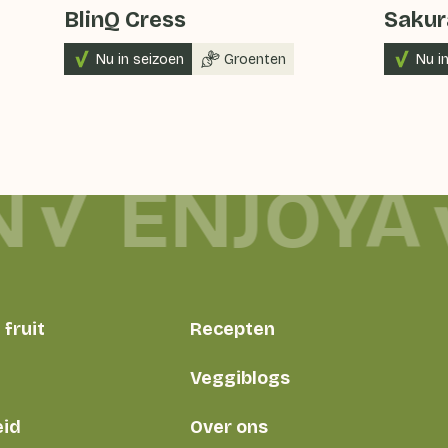
BlinQ Cress
Sakur
Nu in seizoen
Groenten
Nu i
N
ENJOYA
fruit
Recepten
Veggiblogs
id
Over ons