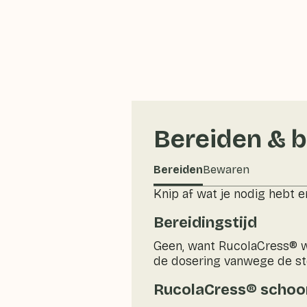
Bereiden & 
Bereiden
Bewaren
Knip af wat je nodig hebt e
Bereidingstijd
Geen, want RucolaCress® w
de dosering vanwege de s
RucolaCress® scho