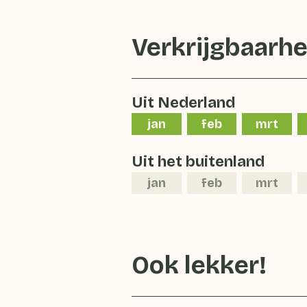
Verkrijgbaarhe
Uit Nederland
jan
feb
mrt
Uit het buitenland
jan
feb
mrt
Ook lekker!