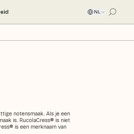
eid
NL
ttige notensmaak. Als je een
maak is. RucolaCress® is niet
Cress® is een merknaam van