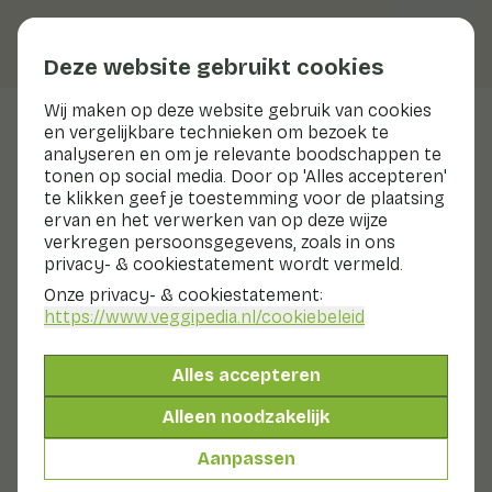
Deze website gebruikt cookies
Wij maken op deze website gebruik van cookies
en vergelijkbare technieken om bezoek te
Japanse mosterdsla (Mizuna)
analyseren en om je relevante boodschappen te
tonen op social media. Door op 'Alles accepteren'
Voedingswaarden
japanse mosterdsla
te klikken geef je toestemming voor de plaatsing
(mizuna)
ervan en het verwerken van op deze wijze
verkregen persoonsgegevens, zoals in ons
Hieronder vind je een compleet overzicht van alle
privacy- & cookiestatement wordt vermeld.
voedingswaarden, met eventuele verschillende
Onze privacy- & cookiestatement:
bereidingswijzen.
https://www.veggipedia.nl
/cookiebeleid
Raapstelen rauw
Alles accepteren
Alleen noodzakelijk
Raapstelen gekookt
Aanpassen