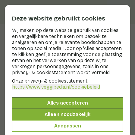
Deze website gebruikt cookies
Wij maken op deze website gebruik van cookies
en vergelijkbare technieken om bezoek te
Limoen
analyseren en om je relevante boodschappen te
tonen op social media. Door op 'Alles accepteren'
te klikken geef je toestemming voor de plaatsing
ervan en het verwerken van op deze wijze
Bereiden & bewaren
verkregen persoonsgegevens, zoals in ons
Bereiden
privacy- & cookiestatement wordt vermeld.
Bewaren
Onze privacy- & cookiestatement:
Van de limoen kan het vruchtvlees, het sap en de schil
https://www.veggipedia.nl
/cookiebeleid
gebruikt worden.
Wil je de schil gebruiken? Boen de limoenschil voor
Alles accepteren
gebruik dan goed schoon onder stromend water. Rasp
alleen het groene schilletje van de limoen. Rasp het
Alleen noodzakelijk
witte deel eronder niet mee, dat is bitter.
Aanpassen
Wil je het sap gebruiken? Halveer de limoen en pers de
vrucht uit.