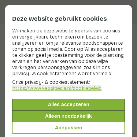
Deze website gebruikt cookies
Wij maken op deze website gebruik van cookies
en vergelijkbare technieken om bezoek te
Nashipeer
analyseren en om je relevante boodschappen te
tonen op social media. Door op 'Alles accepteren'
Voedingswaarden
nashipeer
te klikken geef je toestemming voor de plaatsing
ervan en het verwerken van op deze wijze
Hieronder vind je een compleet overzicht van alle
verkregen persoonsgegevens, zoals in ons
voedingswaarden, met eventuele verschillende
privacy- & cookiestatement wordt vermeld.
bereidingswijzen.
Onze privacy- & cookiestatement:
https://www.veggipedia.nl
/cookiebeleid
Peer zonder schil
Alles accepteren
Peer met schil
Alleen noodzakelijk
Aanpassen