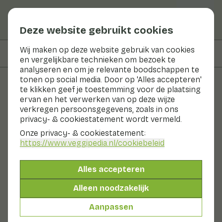
Deze website gebruikt cookies
Wij maken op deze website gebruik van cookies
Op deze pagina
Bereiden & bewaren
en vergelijkbare technieken om bezoek te
analyseren en om je relevante boodschappen te
tonen op social media. Door op 'Alles accepteren'
te klikken geef je toestemming voor de plaatsing
Groenten en fruit
ervan en het verwerken van op deze wijze
verkregen persoonsgegevens, zoals in ons
Oca de Peru
privacy- & cookiestatement wordt vermeld.
Onze privacy- & cookiestatement:
Groenten
Koel & donker
https://www.veggipedia.nl
/cookiebeleid
Oca de Peru is een wortelgroente soort die
oorspronkelijk uit Zuid-Amerika komt. Het wordt al
Alles accepteren
eeuwenlang geteeld en is een belangrijke voedselbron
voor veel mensen in de regio. Oca heeft een unieke
Alleen noodzakelijk
smaak en textuur, met een licht zoete en nootachtige
smaak die lijkt op die van een aardappel. Het wordt vaak
Aanpassen
gebruikt in traditionele gezonde recepten zoals
stoofschotels en soepen, en kan ook worden