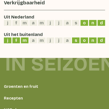
Verkrijgbaarheid
Uit Nederland
j
f
m
a
m
j
j
a
s
o
n
d
Uit het buitenland
j
f
m
a
m
j
j
a
s
o
n
d
 IN SEIZOE
Groenten en fruit
Recepten