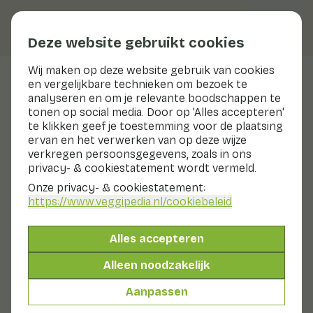
Deze website gebruikt cookies
Wij maken op deze website gebruik van cookies
en vergelijkbare technieken om bezoek te
Rode ui
analyseren en om je relevante boodschappen te
tonen op social media. Door op 'Alles accepteren'
Voedingswaarden
rode ui
te klikken geef je toestemming voor de plaatsing
ervan en het verwerken van op deze wijze
Hieronder vind je een compleet overzicht van alle
verkregen persoonsgegevens, zoals in ons
voedingswaarden, met eventuele verschillende
privacy- & cookiestatement wordt vermeld.
bereidingswijzen.
Onze privacy- & cookiestatement:
https://www.veggipedia.nl
/cookiebeleid
Ui rauw
Alles accepteren
Ui gekookt
Alleen noodzakelijk
Aanpassen