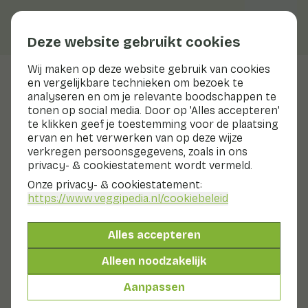
Deze website gebruikt cookies
Wij maken op deze website gebruik van cookies
en vergelijkbare technieken om bezoek te
Roodlof
analyseren en om je relevante boodschappen te
tonen op social media. Door op 'Alles accepteren'
te klikken geef je toestemming voor de plaatsing
ervan en het verwerken van op deze wijze
Bereiden & bewaren
verkregen persoonsgegevens, zoals in ons
Bereiden
privacy- & cookiestatement wordt vermeld.
Bewaren
Onze privacy- & cookiestatement:
Reepjes maken (voor salade en koken):
https://www.veggipedia.nl
/cookiebeleid
Begin bij het bovenste puntje en snijd de stronkjes
overdwars in reepjes. Voor salade snijd je de roodlof in
ongeveer 0,5 centimeter breed. Om te koken snijd je de
Alles accepteren
roodlof ongeveer 2 centimeter breed. Gooi het laatste
stukje stronk weg. Verwijder de bittere plakjes van de
Alleen noodzakelijk
harde kern.
Aanpassen
Hele stronkjes (om te koken):