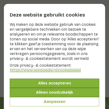
Deze website gebruikt cookies
Wij maken op deze website gebruik van cookies
en vergelijkbare technieken om bezoek te
Sharonfruit (kaki)
analyseren en om je relevante boodschappen te
tonen op social media. Door op 'Alles accepteren'
Voedingswaarden
sharonfruit (kaki)
te klikken geef je toestemming voor de plaatsing
ervan en het verwerken van op deze wijze
Hieronder vind je een compleet overzicht van alle
verkregen persoonsgegevens, zoals in ons
voedingswaarden, met eventuele verschillende
privacy- & cookiestatement wordt vermeld.
bereidingswijzen.
Onze privacy- & cookiestatement:
https://www.veggipedia.nl
/cookiebeleid
Kaki / Sharonvrucht
Alles accepteren
Alleen noodzakelijk
 IN SEIZOE
Aanpassen