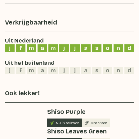
Verkrijgbaarheid
Uit Nederland
j
f
m
a
m
j
j
a
s
o
n
d
Uit het buitenland
j
f
m
a
m
j
j
a
s
o
n
d
Ook lekker!
Shiso Purple
Nu in seizoen
Groenten
Shiso Leaves Green