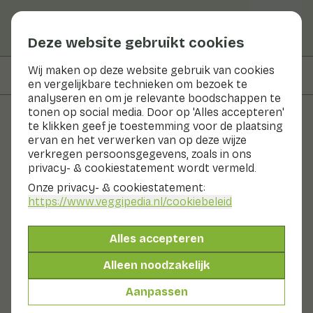
Deze website gebruikt cookies
Wij maken op deze website gebruik van cookies
Op deze pagina
Informatie
en vergelijkbare technieken om bezoek te
analyseren en om je relevante boodschappen te
tonen op social media. Door op 'Alles accepteren'
te klikken geef je toestemming voor de plaatsing
Groenten en fruit
ervan en het verwerken van op deze wijze
verkregen persoonsgegevens, zoals in ons
Shiso Green
privacy- & cookiestatement wordt vermeld.
Onze privacy- & cookiestatement:
Nu in seizoen
Groenten
Koelkast
https://www.veggipedia.nl
/cookiebeleid
In Japan wordt er geen visgerecht geserveerd zonder
de Shiso Green cress. Het is een gouden combi met
Alles accepteren
rauwe vis. De smaak is anijsachtig. De groene variant is
iets milder van smaak dan Shiso Purple.
Alleen noodzakelijk
Ook wel genoemd:
Shiso Green
Cress
Aanpassen