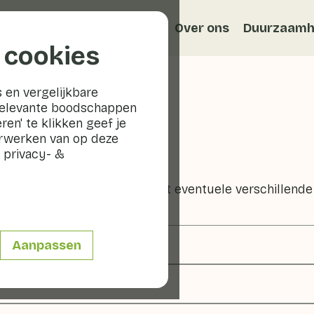
Recepten
Veggiblogs
Over ons
Duurzaamh
 cookies
 en vergelijkbare
relevante boodschappen
ren' te klikken geef je
erwerken van op deze
eldsla
 privacy- &
van alle voedingswaarden, met eventuele verschillende
Aanpassen