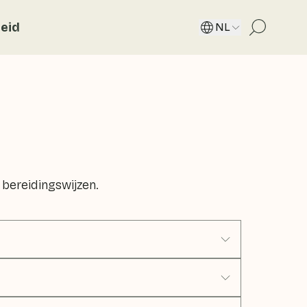
eid
NL
 bereidingswijzen.