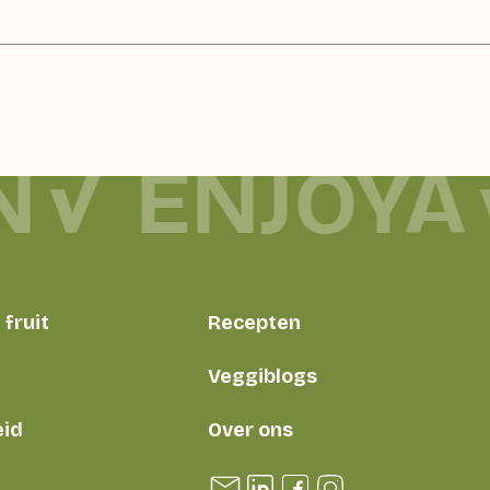
N
ENJOYA
fruit
Recepten
Veggiblogs
id
Over ons