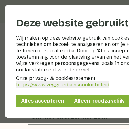
Groenten en fruit
Deze website gebruikt
Wij maken op deze website gebruik van cookies
technieken om bezoek te analyseren en om je 
Veldsla
te tonen op social media. Door op 'Alles accepte
toestemming voor de plaatsing ervan en het v
Voedingswaarden
v
wijze verkregen persoonsgegevens, zoals in ons
cookiestatement wordt vermeld.
Hieronder vind je een compleet overzicht 
Onze privacy- & cookiestatement:
https://www.veggipedia.nl
/cookiebeleid
Sla veld- rauw
Alles accepteren
Alleen noodzakelijk
Sla met olie. zonder zout